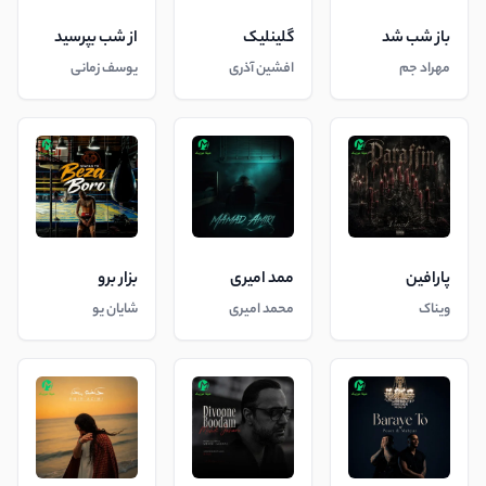
باز شب شد
گلینلیک
از شب بپرسید
مهراد جم
افشین آذری
یوسف زمانی
پارافین
ممد امیری
بزار برو
ویناک
محمد امیری
شایان یو