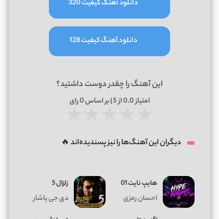
دانلود آهنگ کیفیت 320
دانلود آهنگ کیفیت 128
این آهنگ را چقدر دوست داشتید؟
امتیاز
0.0
از 5 | بر اساس
0
رای
★
★
★
★
★
دیگران این آهنگ‌ها را نیز پسندیده‌اند 🔥
هایپ نایت 01
زلزال 5
احسان رمزی
دی جی یاشار