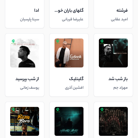
فرشته
گلهای باران خورده
ادا
امید عقابی
علیرضا قربانی
سینا پارسیان
باز شب شد
گلینلیک
از شب بپرسید
مهراد جم
افشین آذری
یوسف زمانی