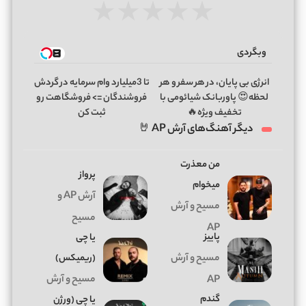
★
★
★
★
★
وبگردی
انرژی بی پایان، در هر سفر و هر
تا 3میلیارد وام سرمایه در گردش
لحظه😍 پاوربانک شیائومی با
فروشندگان => فروشگاهت رو
تخفیف ویژه🔥
ثبت کن
دیگر آهنگ‌های آرش AP 🤘
من معذرت
پرواز
میخوام
آرش AP و
مسیح و آرش
مسیح
AP
پاییز
یا چی
مسیح و آرش
(ریمیکس)
مسیح و آرش
AP
گندم
یا چی (ورژن