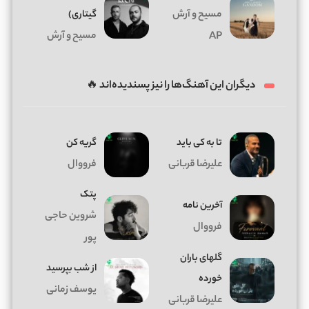
مسیح و آرش
گیتاری)
مسیح و آرش
AP
دیگران این آهنگ‌ها را نیز پسندیده‌اند 🔥
تا به کی باید
گریه کن
علیرضا قربانی
فرووال
پتک
آخرین نامه
شروین حاجی
فرووال
پور
گلهای باران
از شب بپرسید
خورده
یوسف زمانی
علیرضا قربانی