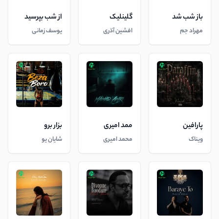
باز شب شد
گلینلیک
از شب بپرسید
مهراد جم
افشین آذری
یوسف زمانی
پارافین
ممد امیری
بزار برو
ویناک
محمد امیری
شایان یو