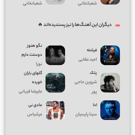
شعبانخانی
شعبانخانی
دیگران این آهنگ‌ها را نیز پسندیده‌اند 🔥
نگو هنوز
فرشته
دوستت دارم
امید عقابی
نورا
پتک
گلهای باران
شروین حاجی
خورده
علیرضا قربانی
پور
ادا
عادی نی
سینا پارسیان
عرشیاس