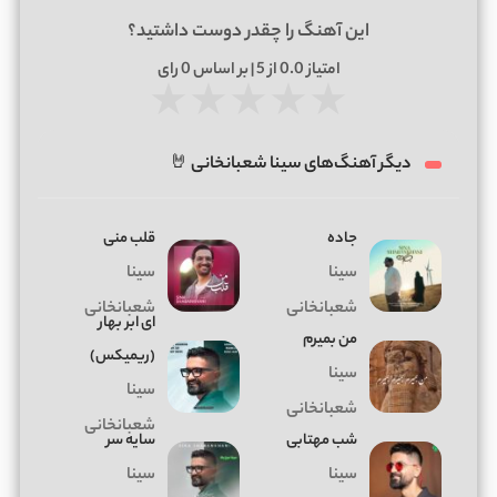
این آهنگ را چقدر دوست داشتید؟
امتیاز
0.0
از 5 | بر اساس
0
رای
★
★
★
★
★
دیگر آهنگ‌های سینا شعبانخانی 🤘
جاده
قلب منی
سینا
سینا
شعبانخانی
شعبانخانی
ای ابر بهار
من بمیرم
(ریمیکس)
سینا
سینا
شعبانخانی
شعبانخانی
شب مهتابی
سایه سر
سینا
سینا