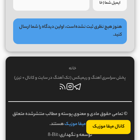
هنوز هیچ نظری ثبت نشده‌است، اولین دیدگاه را شما ارسال
کنید.
خانه
پخش سراسری آهنگ و ریمیکس (تک آهنگ در سایت و کانال + تیزر)
© تمامی حقوق مادی و معنوی پوسته و مطالب منتشرشده متعلق
به
میفا موزیک
هستند.
کانال میفا موزیک
توسعه و نگهداری:
8-Bit