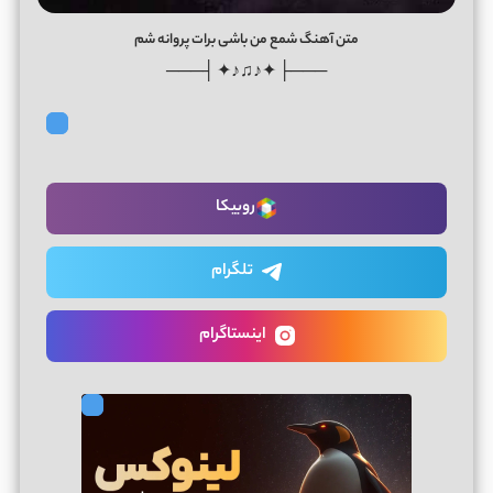
متن آهنگ شمع من باشی برات پروانه شم
───├ ✦♪♫♪✦ ┤───
روبیکا
تلگرام
اینستاگرام