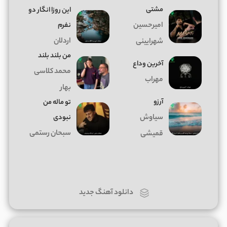
مشتی
این روزا انگار دو
امیرحسین
نفرم
اردلان
شهرایینی
من بلند بلند
آخرین وداع
محمد کلاسی
مهراب
بهار
آرزو
تو ماله من
سیاوش
نبودی
سبحان رستمی
قمیشی
دانلود آهنگ جدید