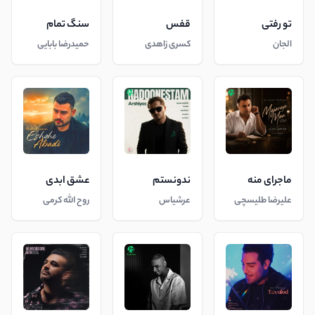
تو رفتی
قفس
سنگ تمام
الجان
کسری زاهدی
حمیدرضا بابایی
ماجرای منه
ندونستم
عشق ابدی
علیرضا طلیسچی
عرشیاس
روح الله کرمی