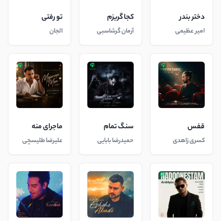
دختر بندر
کجا گریزم
تو رفتی
امیر عظیمی
آرمان گرشاسبی
الجان
قفس
سنگ تمام
ماجرای منه
کسری زاهدی
حمیدرضا بابایی
علیرضا طلیسچی