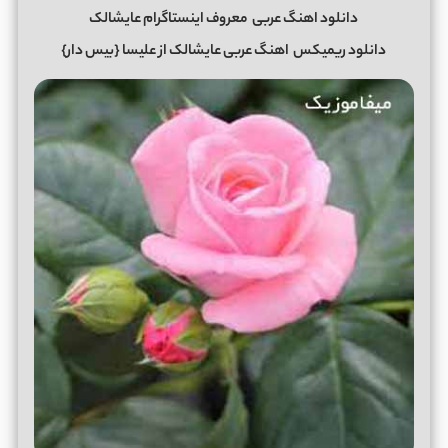
دانلود اهنگ عربی
معروف اینستاگرام عایشالک
دانلود ریمیکس
اهنگ عربی عایشالک از علیسا {بیس دار}