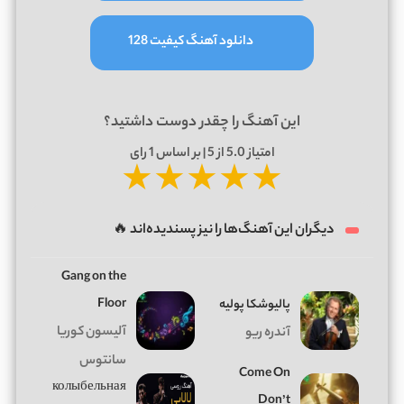
دانلود آهنگ کیفیت 128
این آهنگ را چقدر دوست داشتید؟
امتیاز
5.0
از 5 | بر اساس
1
رای
★
★
★
★
★
دیگران این آهنگ‌ها را نیز پسندیده‌اند 🔥
Gang on the
Floor
پالیوشکا پولیه
آلیسون کوریا
آندره ریو
سانتوس
Come On
колыбельная
Don’t