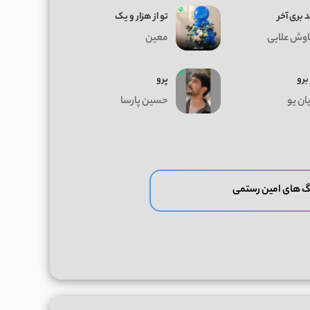
 بری آخر
تو از هزار و یک
وش علایی
معین
 برو
پرو
ان یو
حسین پارسا
گ های امین رستمی