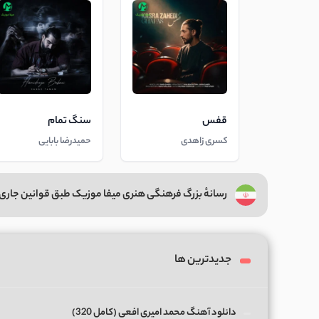
قفس
سنگ تمام
کسری زاهدی
حمیدرضا بابایی
رسانهٔ بزرگ فرهنگی هنری میفا موزیک طبق قوانین جاری 
جدیدترین ها
دانلود آهنگ محمد امیری افعی (کامل 320)