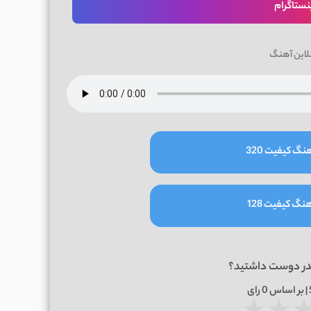
نستاگرام
لاین آهنگ
نگ کیفیت 320
نگ کیفیت 128
در دوست داشتید؟
0
رای