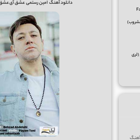
دانلود آهنگ
امین رستمی
عشق آی عشق چ
مشروب)
(لری