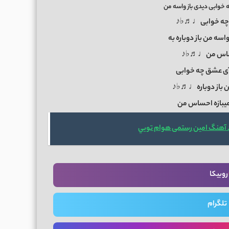
خوابی دیدی باز واسه من
چه خوابی♩♬♭♪
ه من باز دوباره به
احساس من♩♬♭♪
عشق چه خوابی
من باز دوباره♩♬♭♪
بازه احساس من
 آهنگ امین رستمی هوام تويي
روبیکا
تلگرام