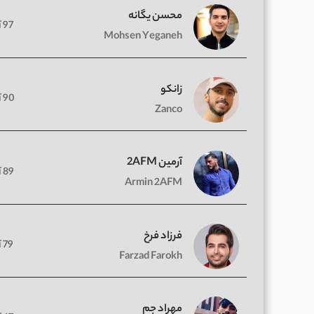
محسن یگانه
97 آهنگ
Mohsen Yeganeh
زانکو
90 آهنگ
Zanco
آرمین 2AFM
89 آهنگ
Armin 2AFM
فرزاد فرخ
79 آهنگ
Farzad Farokh
مهراد جم