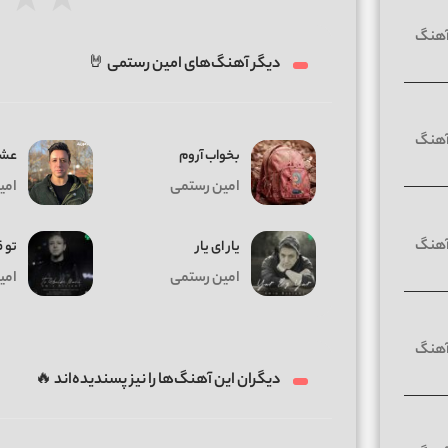
★
★
★
دیگر آهنگ‌های امین رستمی 🤘
بخواب آروم
عشق
امین رستمی
امی
یار ای یار
تو 
امین رستمی
امی
دیگران این آهنگ‌ها را نیز پسندیده‌اند 🔥