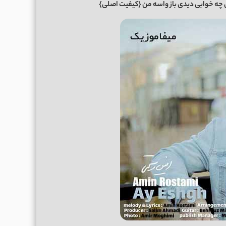
ه خوابی دیدی باز واسه من
{کیفیت اصلی}