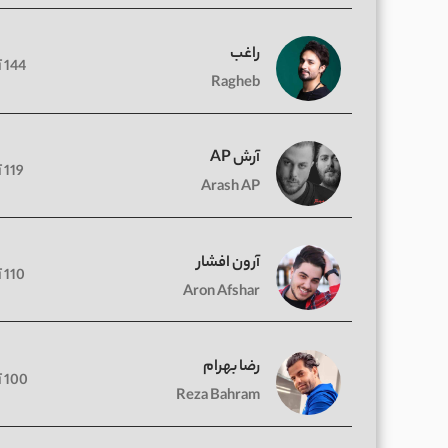
راغب
144 آهنگ
Ragheb
آرش AP
119 آهنگ
Arash AP
آرون افشار
110 آهنگ
Aron Afshar
رضا بهرام
100 آهنگ
Reza Bahram