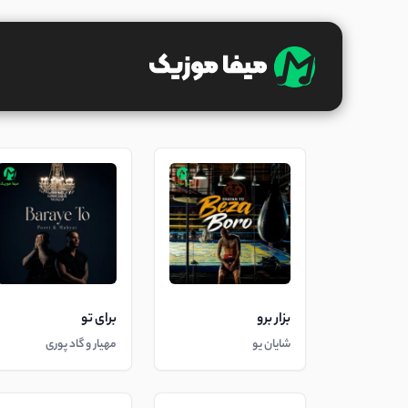
بزار برو
برای تو
شایان یو
مهیار و گاد پوری