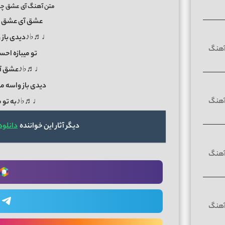
متن آهنگ آی عشق چه 
عشق آی عشق 
♩♬♭♪دیدی باز واس
تو میبازه 
♩♬♭♪عشق آی 
دیدی باز واسه 
♩♬♭♪به تو می
دیگر آثار این خواننده
دانلود