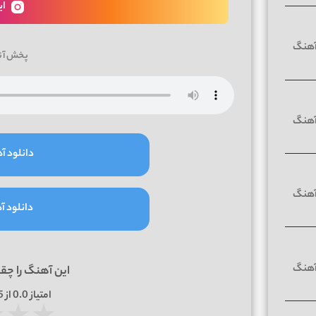
ای
پخش آن
دانلود آه
دانلود آه
این آهنگ را چق
امتیاز
0.0
از 5 | بر اساس