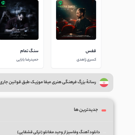
قفس
سنگ تمام
کسری زاهدی
حمیدرضا بابایی
رسانهٔ بزرگ فرهنگی هنری میفا موزیک طبق قوانین جاری 
جدیدترین ها
دانلود آهنگ وفاسیز از وحید مغانلو (ترکی قشقایی)