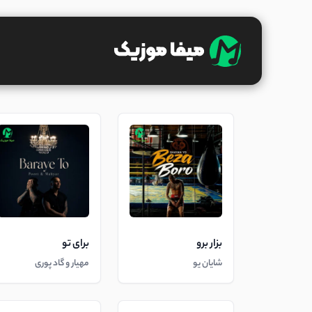
بزار برو
برای تو
شایان یو
مهیار و گاد پوری