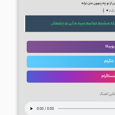
ز تو چه پنهون متن ترانه
├ ✦♪♫
 که میشینم حواسم میپره به آبی تو چشماش
روبیکا
تلگرام
نستاگرام
لاین آهنگ