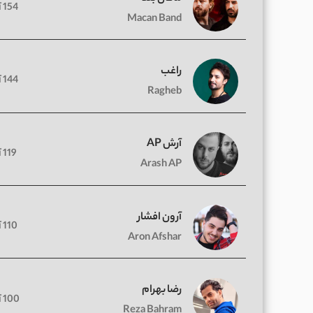
154 آهنگ
Macan Band
راغب
144 آهنگ
Ragheb
آرش AP
119 آهنگ
Arash AP
آرون افشار
110 آهنگ
Aron Afshar
رضا بهرام
100 آهنگ
Reza Bahram