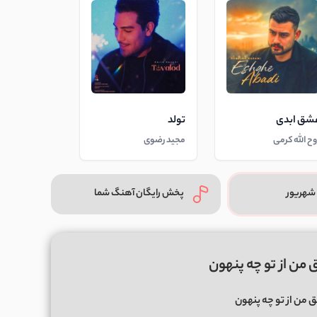
شق ابدی
تولد
وح الله کرمی
مجید رضوی
شهریور
پخش رایگان آهنگ شما
من از تو چه پنهون
 من از تو چه پنهون