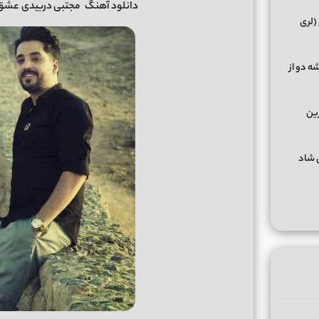
دانلود آهنگ
مجتبی دربیدی
عشق م
(لری
ه دو از
رین
گهای شاد