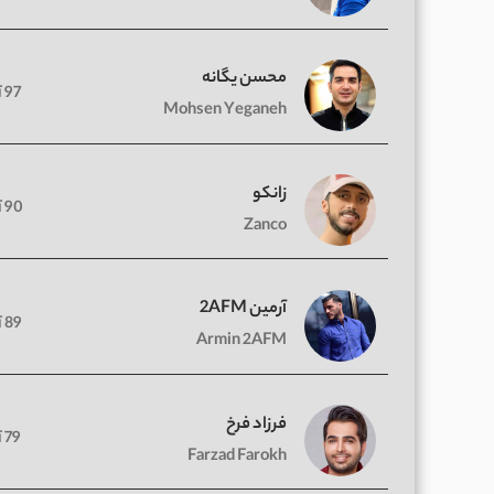
محسن یگانه
97 آهنگ
Mohsen Yeganeh
زانکو
90 آهنگ
Zanco
آرمین 2AFM
89 آهنگ
Armin 2AFM
فرزاد فرخ
79 آهنگ
Farzad Farokh