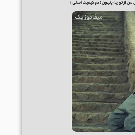
ن از تو چه پنهون
( دو کیفیت اصلی )