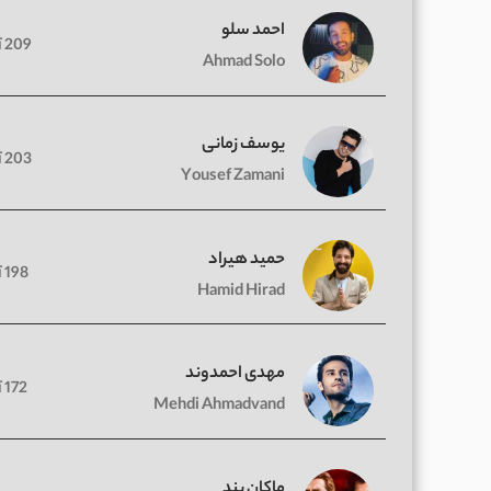
احمد سلو
209 آهنگ
Ahmad Solo
یوسف زمانی
203 آهنگ
Yousef Zamani
حمید هیراد
198 آهنگ
Hamid Hirad
مهدی احمدوند
172 آهنگ
Mehdi Ahmadvand
ماکان بند