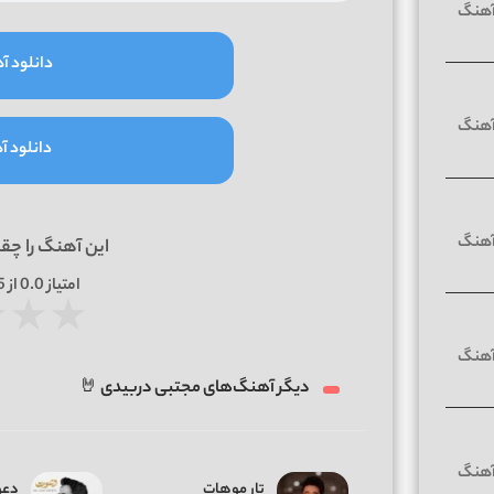
دانلود آه
دانلود آه
این آهنگ را چق
امتیاز
0.0
از 5 | بر اساس
★
★
★
دیگر آهنگ‌های مجتبی دربیدی 🤘
تار موهات
دعو