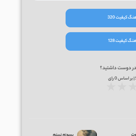
نگ کیفیت 320
نگ کیفیت 128
در دوست داشتید؟
0
رای
★
★
ت
بسوزم نبینم