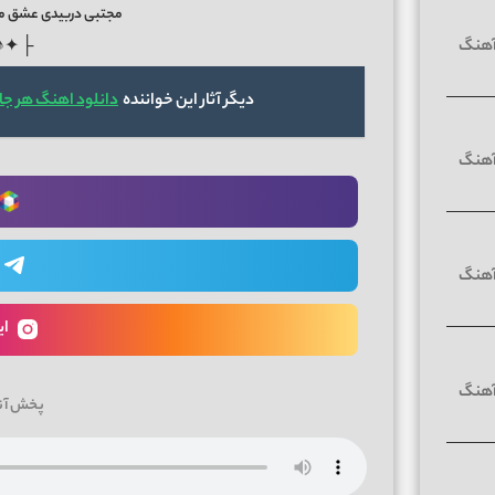
مجتبی دربیدی عشق من ا
♪✦ ┤
دیگر آثار این خواننده
دانلود اهنگ هر جا
ای
پخش آن