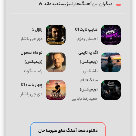
دیگران این آهنگ‌ها را نیز پسندیده‌اند 🔥
هایپ نایت 01
زلزال 5
احسان رمزی
دی جی یاشار
اگه یه تایمی
تو ماه آسمون
(ریمیکس)
(ریمیکس)
ناشناس
رضا سگوند
سنگ تمام
چهار بانده 01
(ریمیکس)
دی جی یاشار
حمیدرضا بابایی
دانلود همه آهنگ های علیرضا خان