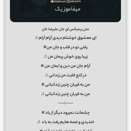
متن ریمیکس ای جان علیرضا خان
ای معشوق خوشنام دیدی آرام آرام ♫
رفتی تو در قلب و جان من#
زیبا روی خوش پیمان من ♫
آرام جان من دین و ایمان من #
در کنج قلبت من زندانی ♫
من به قربان چنین زندانبانی #
من به قربان چنین زندانبانی ♫
──♭──
چشمانت نمیرود دیگر از یاد #
خندیدی و غصه هایم رفت به با
د
♫