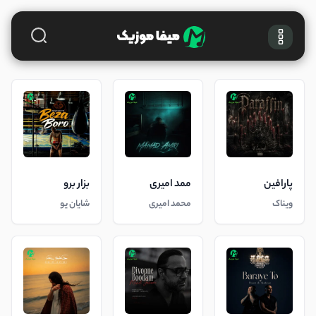
پارافین
ممد امیری
بزار برو
ویناک
محمد امیری
شایان یو