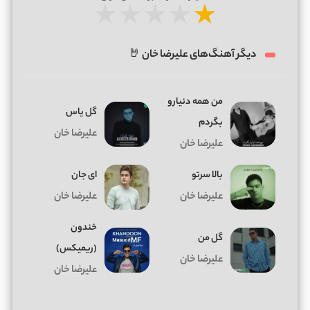
★
★
★
★
★
دیگر آهنگ‌های علیرضا خان 🤘
من همه دنیارو
گل یاس
بگردم
علیرضا خان
علیرضا خان
بالا سرتو
ای جان
علیرضا خان
علیرضا خان
خندون
گل من
(ریمیکس)
علیرضا خان
علیرضا خان