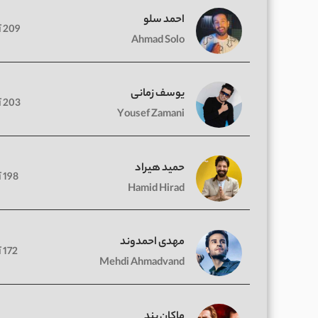
احمد سلو
209 آهنگ
Ahmad Solo
یوسف زمانی
203 آهنگ
Yousef Zamani
حمید هیراد
198 آهنگ
Hamid Hirad
مهدی احمدوند
172 آهنگ
Mehdi Ahmadvand
ماکان بند