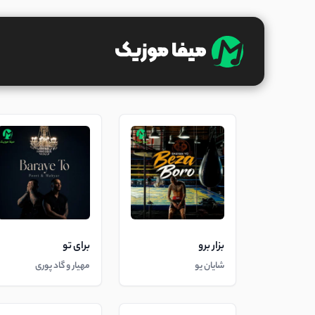
بزار برو
برای تو
شایان یو
مهیار و گاد پوری