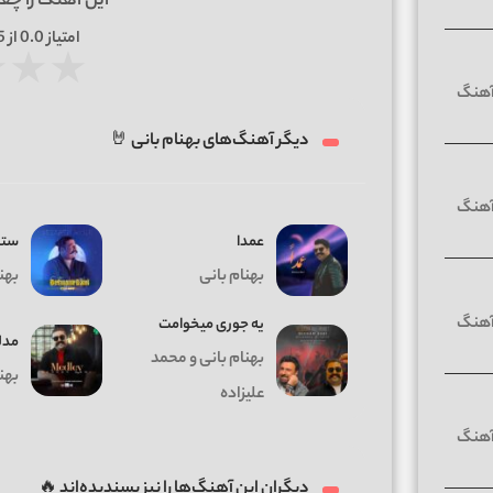
این آهنگ را چق
امتیاز
0.0
از 5 | بر اساس
★
★
★
دیگر آهنگ‌های بهنام بانی 🤘
عمدا
ستا
بهنام بانی
بهن
یه جوری میخوامت
مدل
بهنام بانی و محمد
بهن
علیزاده
دیگران این آهنگ‌ها را نیز پسندیده‌اند 🔥