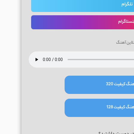
تلگرام
نستاگرام
لاین آهنگ
نگ کیفیت 320
نگ کیفیت 128