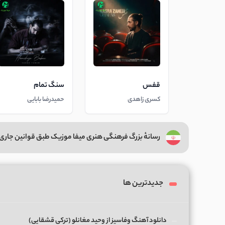
قفس
سنگ تمام
کسری زاهدی
حمیدرضا بابایی
رسانهٔ بزرگ فرهنگی هنری میفا موزیک طبق قوانین جاری 
جدیدترین ها
دانلود آهنگ وفاسیز از وحید مغانلو (ترکی قشقایی)