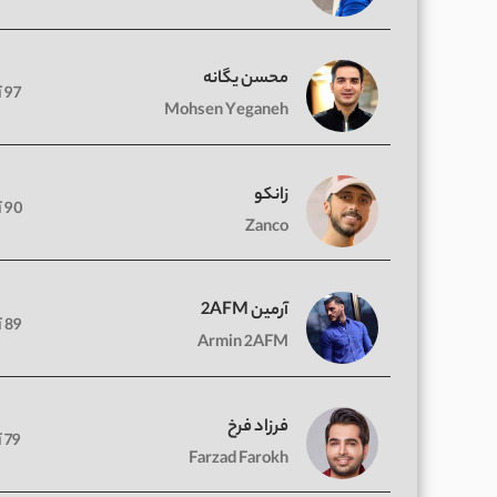
محسن یگانه
97 آهنگ
Mohsen Yeganeh
زانکو
90 آهنگ
Zanco
آرمین 2AFM
89 آهنگ
Armin 2AFM
فرزاد فرخ
79 آهنگ
Farzad Farokh