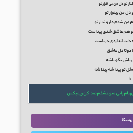
ار تو دل من بی قرار تو
و دل من بیقرار تو
 من شدم دار و ندار تو
و هم عاشق شدی پیداست
 دلت اندازه ی دریاست
ا دوتا دل عاشق
ش باش بگو باشه
مثل تو پیدا شه پیدا شه
──♭
بهنام بانی منو عشقم صدا کن ریمیکس
روبیکا