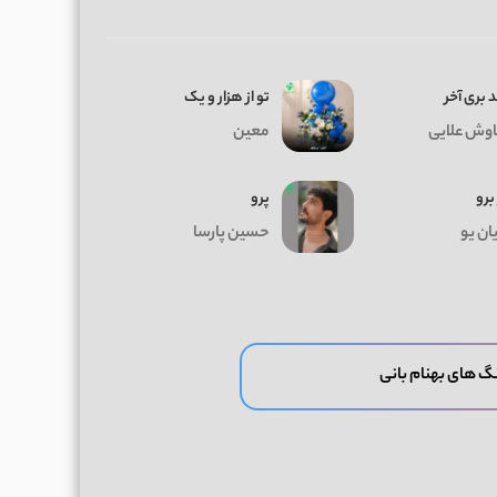
 بری آخر
تو از هزار و یک
وش علایی
معین
 برو
پرو
ان یو
حسین پارسا
گ های بهنام بانی