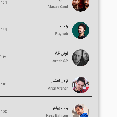
154 آهنگ
Macan Band
راغب
144 آهنگ
Ragheb
آرش AP
119 آهنگ
Arash AP
آرون افشار
110 آهنگ
Aron Afshar
رضا بهرام
100 آهنگ
Reza Bahram