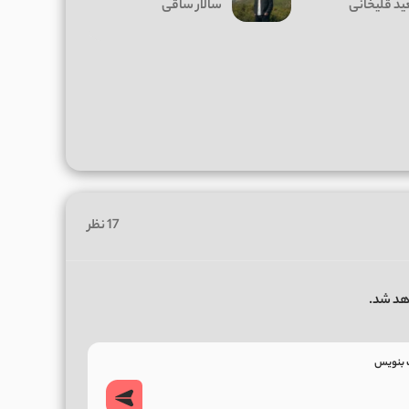
د قلیخانی
سالار ساقی
17 نظر
هد شد.