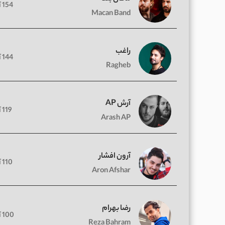
154 آهنگ
Macan Band
راغب
144 آهنگ
Ragheb
آرش AP
119 آهنگ
Arash AP
آرون افشار
110 آهنگ
Aron Afshar
رضا بهرام
100 آهنگ
Reza Bahram