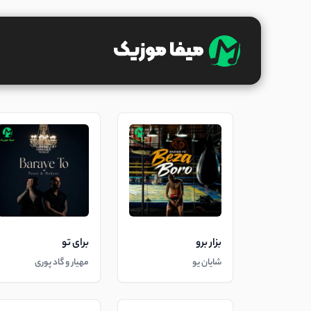
بزار برو
برای تو
شایان یو
مهیار و گاد پوری