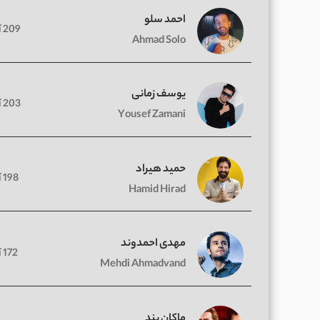
احمد سلو
209 آهنگ
Ahmad Solo
یوسف زمانی
203 آهنگ
Yousef Zamani
حمید هیراد
198 آهنگ
Hamid Hirad
مهدی احمدوند
172 آهنگ
Mehdi Ahmadvand
ماکان بند