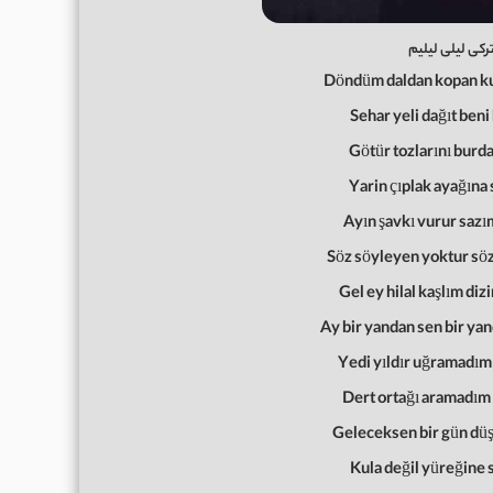
کی لیلی لیلیم
Döndüm daldan kopan ku
Sehar yeli dağıt beni 
Götür tozlarını burda
Yarin çıplak ayağına 
Ayın şavkı vurur sazı
Söz söyleyen yoktur söz
Gel ey hilal kaşlım diz
Ay bir yandan sen bir yan
Yedi yıldır uğramadım
Dert ortağı aramadım 
Geleceksen bir gün düş
Kula değil yüreğine s