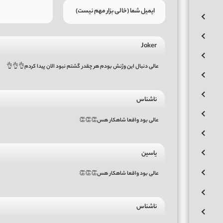
Joker
عالی دنبال این وژنش بودم هر چقدر گشتم نبود الان پیدا کردم👌👌👌
ناشناس
عالی بود واقعا شاهکار هس👏👏👏
یاسین
عالی بود واقعا شاهکار هس👏👏👏
ناشناس