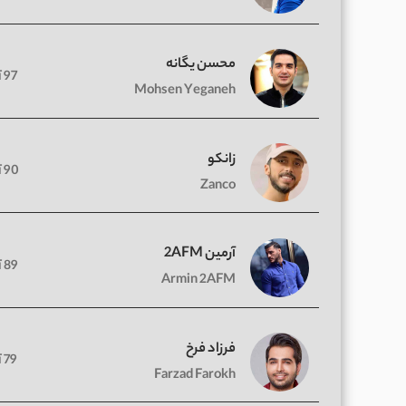
محسن یگانه
97 آهنگ
Mohsen Yeganeh
زانکو
90 آهنگ
Zanco
آرمین 2AFM
89 آهنگ
Armin 2AFM
فرزاد فرخ
79 آهنگ
Farzad Farokh