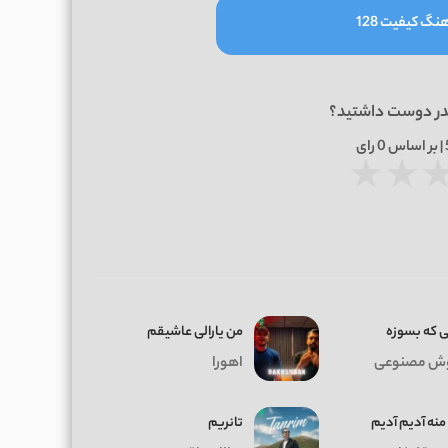
نگ کیفیت 128
در دوست داشتید؟
0
رای
★
★
ی که بسوزه
من یارالی عاشیقم
ش مصنوعی
اهورا
منه آدیم آدیم
تانریم