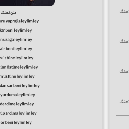
متن اهنگ تر
ru yaprağa leylim ley
kır beni leylim ley
n uzağa leylim ley
sür beni leylim ley
m üstüne leylim ley
üm üstüne leylim ley
im üstüne leylim ley
dan sar beni leylim ley
 yurduma leylim ley
derdime leylim ley
üp ardıma leylim ley
or beni leylim ley