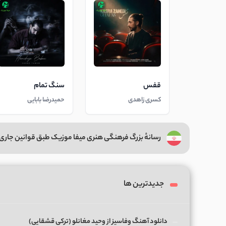
قفس
سنگ تمام
کسری زاهدی
حمیدرضا بابایی
رسانهٔ بزرگ فرهنگی هنری میفا موزیک طبق قوانین جاری 
جدیدترین ها
دانلود آهنگ وفاسیز از وحید مغانلو (ترکی قشقایی)