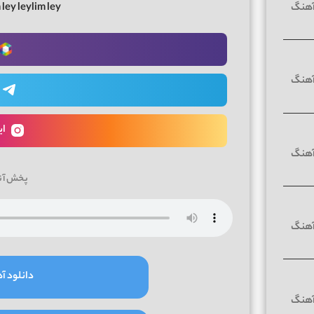
 ley leylim ley
ای
پخش آن
دانلود آه