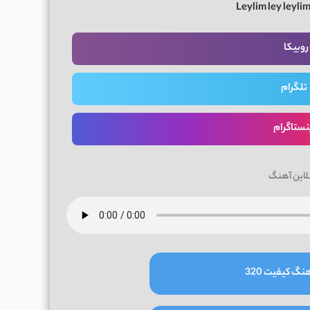
Leylim ley leylim
روبیکا
تلگرام
نستاگرام
لاین آهنگ
نگ کیفیت 320