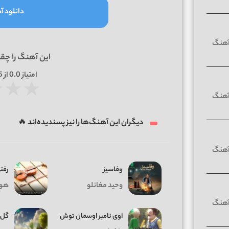
دانلود آه
این آهنگ را چق
امتیاز
0.0
از 5 | بر اساس
★
★
★
دیگران این آهنگ‌ها را نیز پسندیده‌اند 🔥
وفاسیز
رفت
وحید مغانلو
هو
اوی نامبر اوسمان توش
گل 