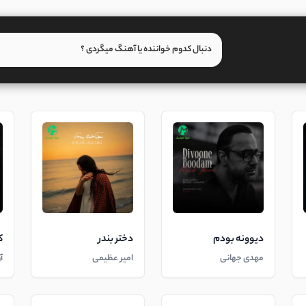
دیوونه بودم
دختر بندر
ک
مهدی جهانی
امیر عظیمی
آ