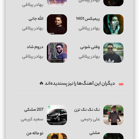
بهادر ییلاقی
بهادر ییلاقی
ریمیکس 1401
الله جانی
بهادر ییلاقی
بهادر ییلاقی
وقتی شونی
دروم شاد
بهادر ییلاقی
بهادر ییلاقی
دیگران این آهنگ‌ها را نیز پسندیده‌اند 🔥
نک نک نک نزن
207 مشکی
علی رحیمی
سعید کریمی
مشتی
تو ماله من