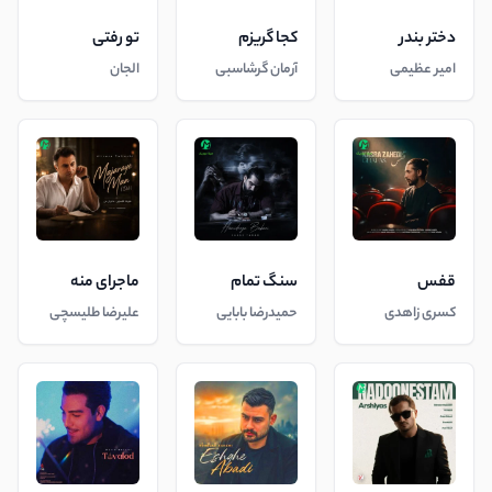
دختر بندر
کجا گریزم
تو رفتی
امیر عظیمی
آرمان گرشاسبی
الجان
قفس
سنگ تمام
ماجرای منه
کسری زاهدی
حمیدرضا بابایی
علیرضا طلیسچی