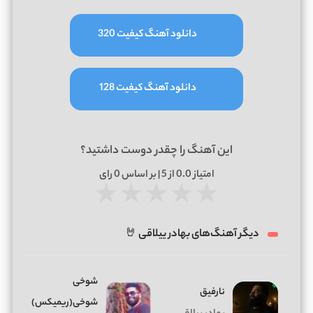
دانلود آهنگ کیفیت 320
دانلود آهنگ کیفیت 128
این آهنگ را چقدر دوست داشتید؟
امتیاز
0.0
از 5 | بر اساس
0
رای
★
★
★
★
★
دیگر آهنگ‌های بهادر ییلاقی 🤘
شوخی
نارفیق
شوخی(ریمیکس)