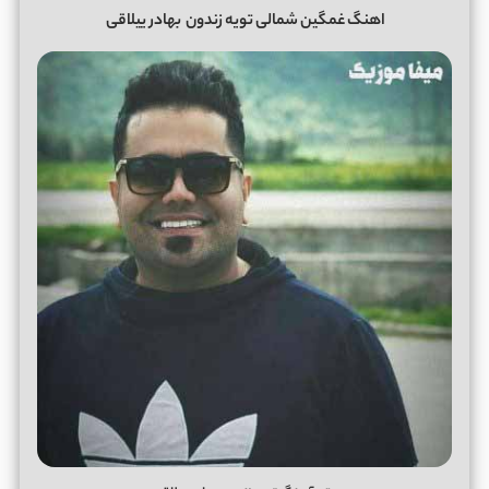
اهنگ غمگین شمالی تویه زندون
بهادر ییلاقی