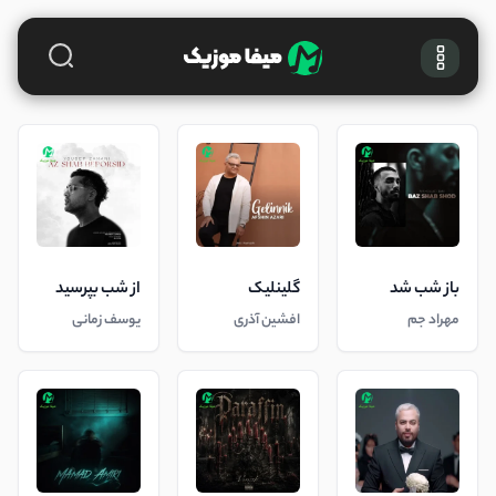
باز شب شد
گلینلیک
از شب بپرسید
مهراد جم
افشین آذری
یوسف زمانی