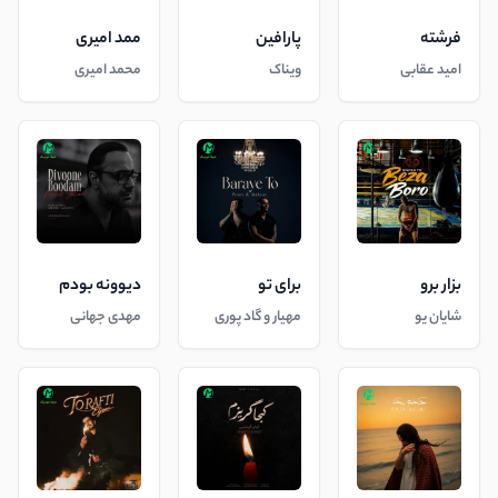
فرشته
پارافین
ممد امیری
امید عقابی
ویناک
محمد امیری
بزار برو
برای تو
دیوونه بودم
شایان یو
مهیار و گاد پوری
مهدی جهانی