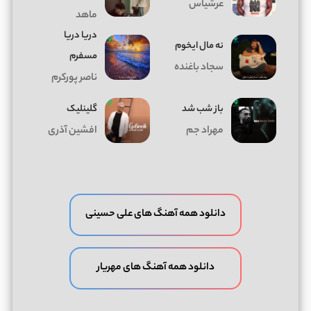
عرشیاس
ماهد
دریا دریا
ﻧﻪ ﻣﺎل اﻳﺨﻮم
مسفرم
سجاد باغنده
ناصر پورکرم
باز شب شد
گلینلیک
مهراد جم
افشین آذری
دانلود همه آهنگ های علی حسینی
دانلود همه آهنگ های مهریار