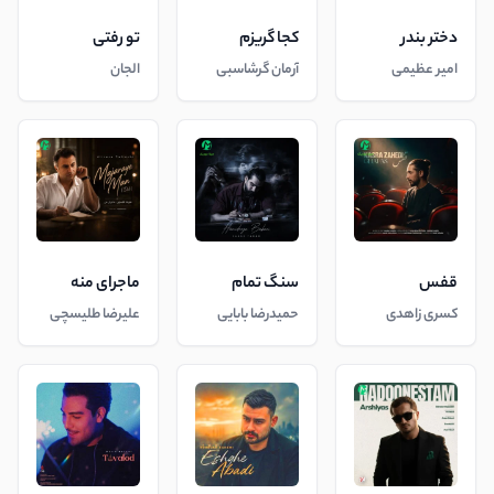
دختر بندر
کجا گریزم
تو رفتی
امیر عظیمی
آرمان گرشاسبی
الجان
قفس
سنگ تمام
ماجرای منه
کسری زاهدی
حمیدرضا بابایی
علیرضا طلیسچی