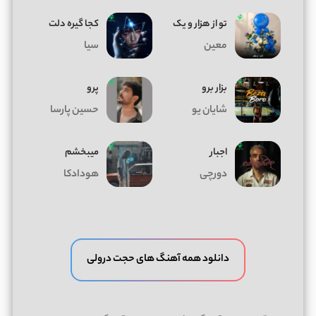
تو از هزار و یک
کجا گیره دلت
معین
سیا
بزار برو
پرو
شایان یو
حسین پارسا
اجبار
میبخشم
دورچی
هودادکا
دانلود همه آهنگ های حجت درولی