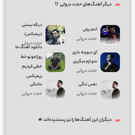
دیگر آهنگ‌های حجت درولی 🤘
دیگه نیستی
آدم برفی
(ریمیکس)
حجت درولی
حجت درولی
دانلود اهنگ ما
آی دیوونه داری
روزامونو خط
منو ازم میگیری
خطی کردیم
حجت درولی
ریمیکس
نفس تنگی
دلتنگی
حجت درولی
حجت درولی
دیگران این آهنگ‌ها را نیز پسندیده‌اند 🔥