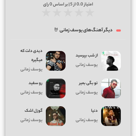
امتیاز
0.0
از 5 | بر اساس
0
رای
★
★
★
★
★
دیگر آهنگ‌های یوسف زمانی 🤘
دیدی دلت که
از شب بپرسید
میگیره
یوسف زمانی
یوسف زمانی
تو بگی بمیر
رو سفید
یوسف زمانی
یوسف زمانی
دنیا
گوزل اشک
یوسف زمانی
یوسف زمانی