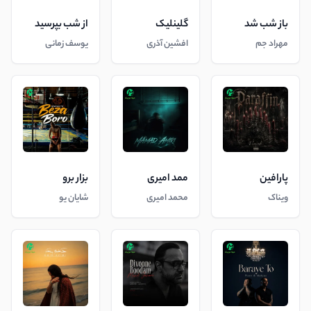
باز شب شد
گلینلیک
از شب بپرسید
مهراد جم
افشین آذری
یوسف زمانی
پارافین
ممد امیری
بزار برو
ویناک
محمد امیری
شایان یو