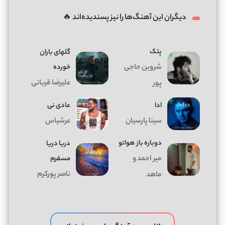
دیگران این آهنگ‌ها را نیز پسندیده‌اند 🔥
پتک
گلهای باران
شروین حاجی
خورده
علیرضا قربانی
پور
ادا
عادی نی
سینا پارسیان
عرشیاس
دوباره باز هواتو
دریا دریا
میر احمد و
مسفرم
ناصر پورکرم
ماهد