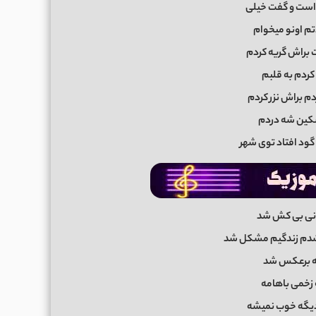
است و گفت خیلی
م اونو میخوام
 براش گریه کردم
کردم به قلبم
م براش نزر کردم
سکین شه دردم
گود افتاد توی شهر
لانی بی کش شد
 شدم زندگیم مشکل شد
ه برعکس شد
زخمی باهامه
یگه خوب نمیشه