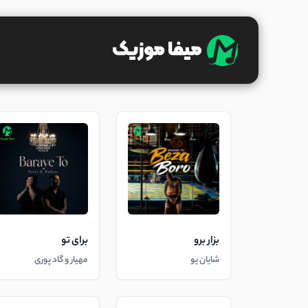
بزار برو
برای تو
شایان یو
مهیار و گاد پوری