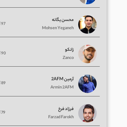
محسن یگانه
97 آهنگ
Mohsen Yeganeh
زانکو
90 آهنگ
Zanco
آرمین 2AFM
89 آهنگ
Armin 2AFM
فرزاد فرخ
79 آهنگ
Farzad Farokh