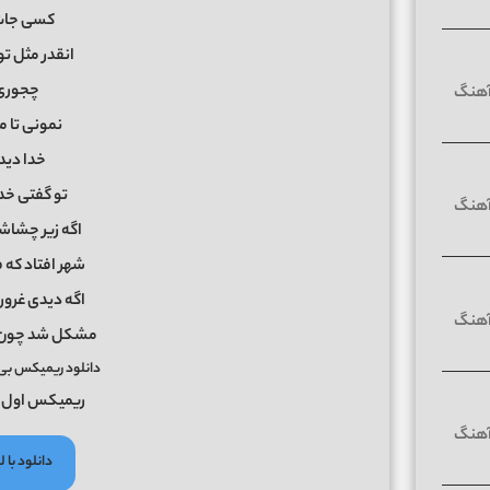
کسی جات 
انقدر مثل ت
چجوری
نمونی تا 
خدا دید 
تو گفتی خد
اگه زیر چشاش
شهر افتاد که
اگه دیدی غرور
مشکل شد چون 
دانلود ریمیکس ب
ریمیکس اول :
دانلود با