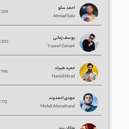
احمد سلو
209 آهنگ
Ahmad Solo
یوسف زمانی
203 آهنگ
Yousef Zamani
حمید هیراد
198 آهنگ
Hamid Hirad
مهدی احمدوند
172 آهنگ
Mehdi Ahmadvand
ماکان بند