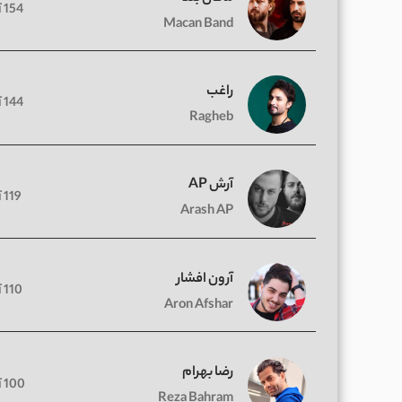
154 آهنگ
Macan Band
راغب
144 آهنگ
Ragheb
آرش AP
119 آهنگ
Arash AP
آرون افشار
110 آهنگ
Aron Afshar
رضا بهرام
100 آهنگ
Reza Bahram