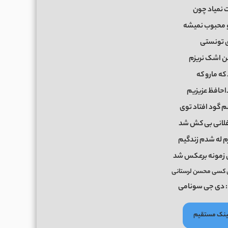
نمیاد چون
و محبوب نمیشه
 تونستی
من اشک نریزم
که مارو که
احافظ عزیزیم
م گود افتاد توی
 فلانی بی کش شد
م له شدم زندگیم
زمونه برعکس شد
ی کسی محسن لرستانی
 دی جی سونامی
 لینک مستقیم