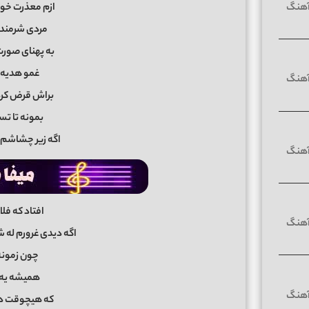
ازم معذرت خو
مردی شرمندت
به پهنای صورت
غمو هدیه 
براش قرض کرد
بمونه تا ت
اگه زیر چشاشم 
افتاد که ف
اگه دیدی غرورم له
چون زمون
همیشه یه 
که هیچوقت د