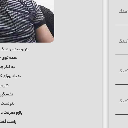
متن ریمیکس اهنگ 
همه توی خ
به فکر چش
به یاد روزای
هی با
نفسگیرت
نتونست ب
بازم معرفت دا
راست گفت 