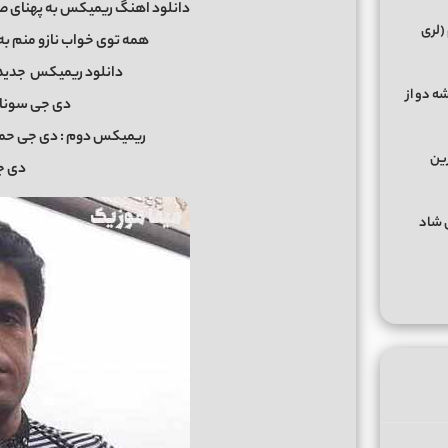
دانلود اهنگ ریمیکس به پهنای ص
(لری
همه توی خواب نازو منم ب
دانلود ریمیکس
جدید
ه دو از
دی جی سونا
ریمیکس دوم : دی جی حمید خارجی reji
رین
دی ج
گهای شاد