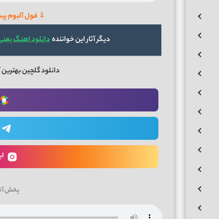
⇓ فول آلبوم پی
دیگر آثار این خواننده
دانلود اهنگ یعنی 
دانلود گلچین بهترین
ای
پخش آن