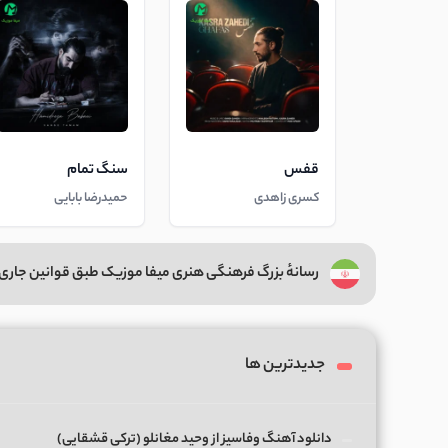
قفس
سنگ تمام
کسری زاهدی
حمیدرضا بابایی
رسانهٔ بزرگ فرهنگی هنری میفا موزیک طبق قوانین جاری 
جدیدترین ها
دانلود آهنگ وفاسیز از وحید مغانلو (ترکی قشقایی)