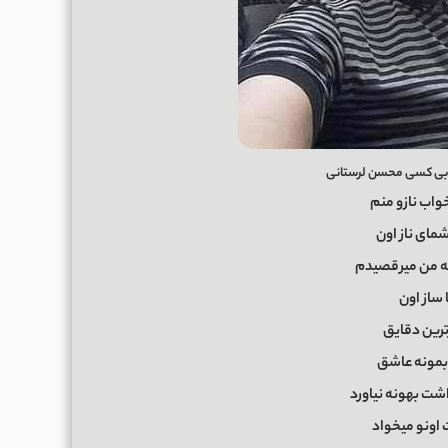
بی کسی محسن لرستانی
واب نازو منم
مای ناز اون
 که من میرقصیدم
 ساز اون
رین دقایق
مونه عاشق
شت بهونه نیاورد
اونو میخواد