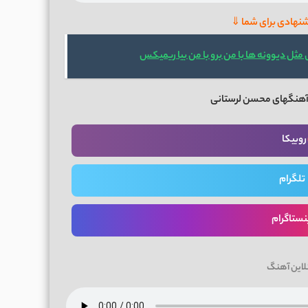
شنهادی برای شما ⇓
مثل دیوونه ها با من برو با من بیا ریمیکس
 آهنگهای محسن لرستانی
روبیکا
تلگرام
نستاگرام
لاین آهنگ