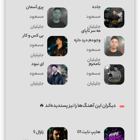
جاده
پری آسمان
مسعود
مسعود
جلیلیان
جلیلیان
ﻣﻪ ﺳﺮ ﺗﺎﭘﺎی
بی کس و کار
وﺟﻮدم درد داره
مسعود
مسعود
جلیلیان
جلیلیان
نامحرم
ای نبود
مسعود
مسعود
جلیلیان
جلیلیان
دیگران این آهنگ‌ها را نیز پسندیده‌اند 🔥
هایپ نایت 01
زلزال 5