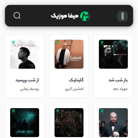
باز شب شد
گلینلیک
از شب بپرسید
مهراد جم
افشین آذری
یوسف زمانی