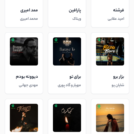
فرشته
پارافین
ممد امیری
امید عقابی
ویناک
محمد امیری
بزار برو
برای تو
دیوونه بودم
شایان یو
مهیار و گاد پوری
مهدی جهانی