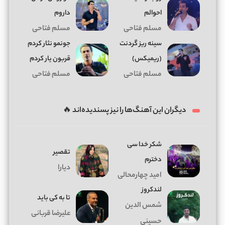
احوالم
داروم
مسلم فتاحی
مسلم فتاحی
ﺳﻴﻨﻪ رﻳﺰ ﮔﺮدﻧﺖ
جونمو نثار کردم
(ریمیکس)
قربون یار کردم
مسلم فتاحی
مسلم فتاحی
دیگران این آهنگ‌ها را نیز پسندیده‌اند 🔥
شکر خدا سی
تقصیر
دخترم
دیارا
امید چهارمحالی
لندکروز
تا به کی باید
شمس الدین
علیرضا قربانی
حسینی