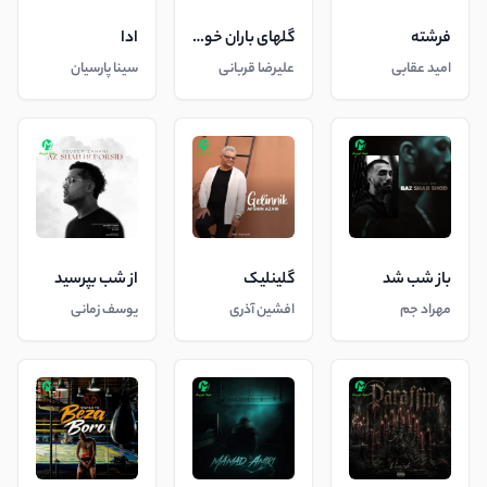
فرشته
گلهای باران خورده
ادا
امید عقابی
علیرضا قربانی
سینا پارسیان
باز شب شد
گلینلیک
از شب بپرسید
مهراد جم
افشین آذری
یوسف زمانی