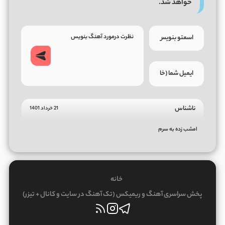
خواهد شد.
ناشناس
21 خرداد 1401
امشب زده به سرم
خانه
پخش سراسری آهنگ و ریمیکس (تک آهنگ در سایت و کانال + تیزر)