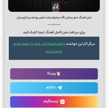
متن اهنگ منو ببخش اگه میخواستمت مُصِر بودم سینا پارسیان
──♭──
برای دریافت متن کامل آهنگ
اینجا
کلیک کنید
دیگر آثار این خواننده
دانلود اهنگ الا و بلا هرجا با هم باشیم
اونجا خوشه
روبیکا
تلگرام
اینستاگرام