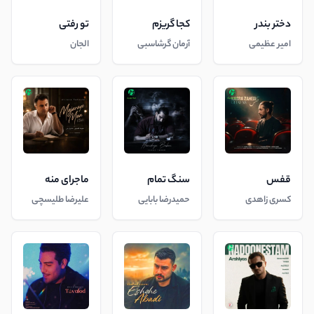
دختر بندر
کجا گریزم
تو رفتی
امیر عظیمی
آرمان گرشاسبی
الجان
قفس
سنگ تمام
ماجرای منه
کسری زاهدی
حمیدرضا بابایی
علیرضا طلیسچی