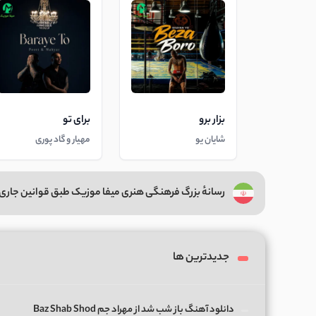
بزار برو
برای تو
شایان یو
مهیار و گاد پوری
رسانهٔ بزرگ فرهنگی هنری میفا موزیک طبق قوانین جاری 
جدیدترین ها
دانلود آهنگ باز شب شد از مهراد جم Baz Shab Shod