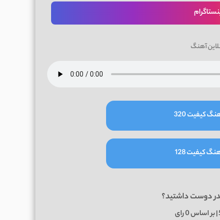
نستاگرام
لاین آهنگ
نگ کیفیت 320
نگ کیفیت 128
در دوست داشتید؟
0
رای