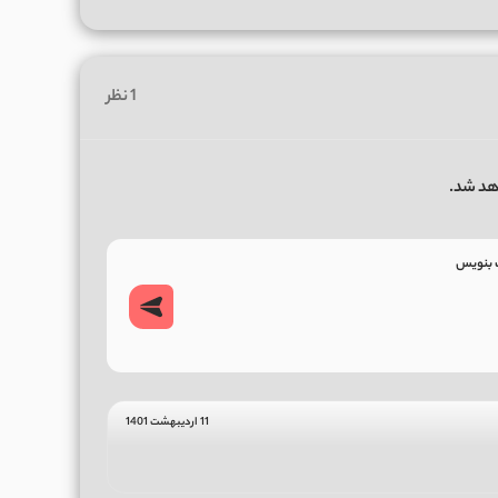
1 نظر
هد شد.
11 اردیبهشت 1401