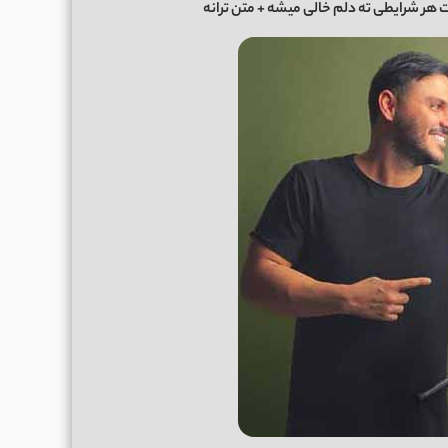
ت هر شرایطی ته دلم خالی میشه + متن ترانه