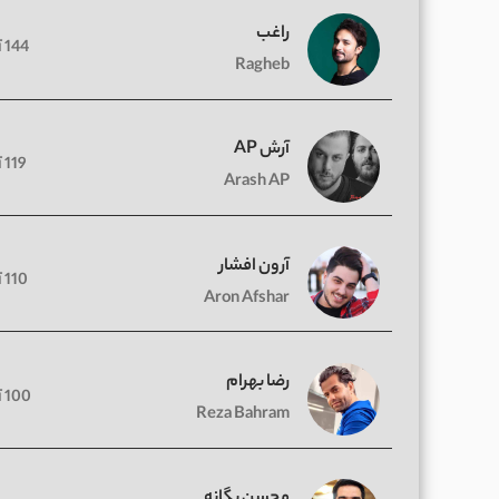
راغب
144 آهنگ
Ragheb
آرش AP
119 آهنگ
Arash AP
آرون افشار
110 آهنگ
Aron Afshar
رضا بهرام
100 آهنگ
Reza Bahram
محسن یگانه