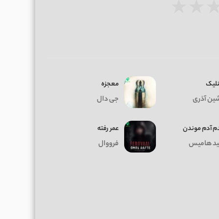
★
★
نلیک
معجزه
ین آذری
جی دال
م آدم موندن
عمر رفته
د هامیس
فرووال