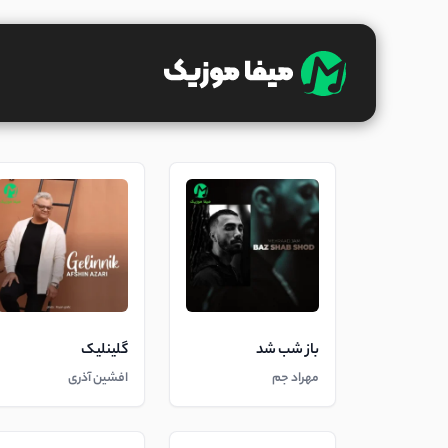
باز شب شد
گلینلیک
مهراد جم
افشین آذری