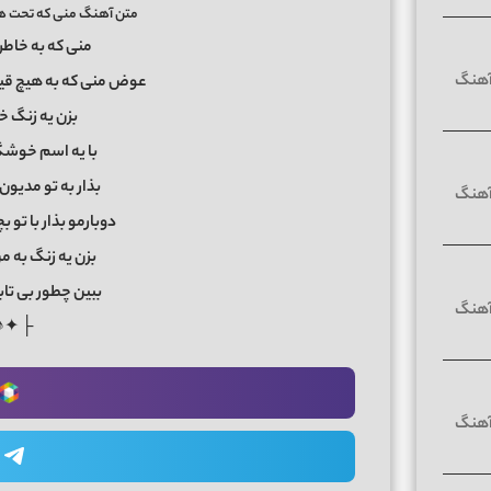
متن آهنگ منی که تحت هر
منی که به خاطر
عوض منی که به هیچ قیم
بزن یه زنگ خ
با یه اسم خوشگ
بذار به تو مدیو
دوبارمو بذار با تو 
بزن یه زنگ به 
ببین چطور بی تا
♪✦ ┤