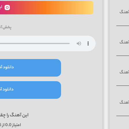
ای
پخش آن
دانلود آه
دانلود آه
این آهنگ را چق
امتیاز
0.0
از 5 | بر اساس