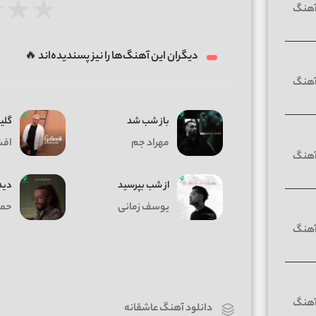
★
★
★
دیگران این آهنگ‌ها را نیز پسندیده‌اند 🔥
باز شب شد
گلی
مهراد جم
افش
از شب بپرسید
دید
یوسف زمانی
حمی
دانلود آهنگ عاشقانه