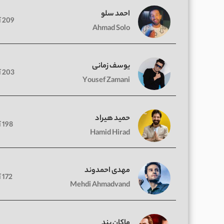
احمد سلو
209 آهنگ
Ahmad Solo
یوسف زمانی
203 آهنگ
Yousef Zamani
حمید هیراد
198 آهنگ
Hamid Hirad
مهدی احمدوند
172 آهنگ
Mehdi Ahmadvand
ماکان بند