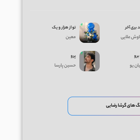
 بری آخر
تو از هزار و یک
وش علایی
معین
 برو
پرو
ان یو
حسین پارسا
گ های گرشا رضایی