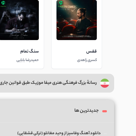
قفس
سنگ تمام
کسری زاهدی
حمیدرضا بابایی
رسانهٔ بزرگ فرهنگی هنری میفا موزیک طبق قوانین جاری 
جدیدترین ها
دانلود آهنگ وفاسیز از وحید مغانلو (ترکی قشقایی)