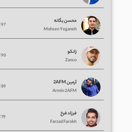
محسن یگانه
97 آهنگ
Mohsen Yeganeh
زانکو
90 آهنگ
Zanco
آرمین 2AFM
89 آهنگ
Armin 2AFM
فرزاد فرخ
79 آهنگ
Farzad Farokh