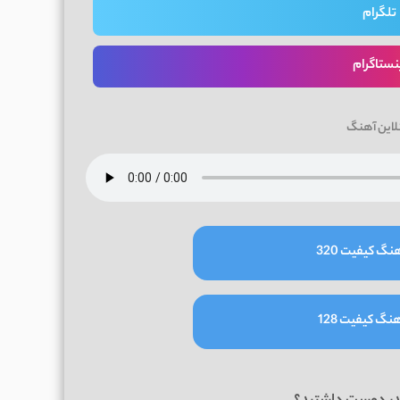
تلگرام
نستاگرام
لاین آهنگ
نگ کیفیت 320
نگ کیفیت 128