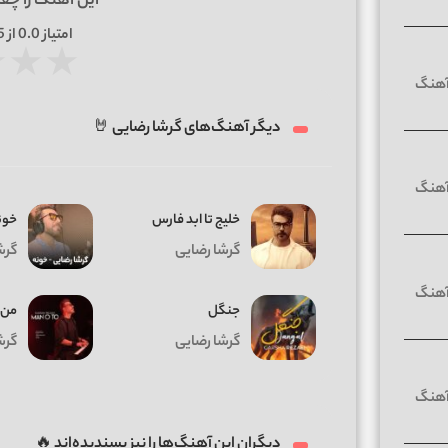
این آهنگ را چق
امتیاز
0.0
از 5 | بر اساس
★
★
★
دیگر آهنگ‌های گرشا رضایی 🤘
خلیج تا ابد فارس
خون
گرشا رضایی
گرش
جنگل
من و
گرشا رضایی
گرش
دیگران این آهنگ‌ها را نیز پسندیده‌اند 🔥