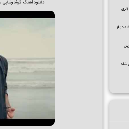
دانلود آهنگ
گرشا رضایی
من
(لری
ه دو از
رین
گهای شاد