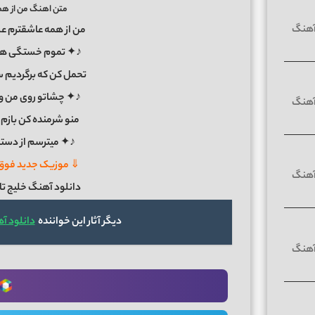
متن اهنگ من از هم
من از همه عاشقترم ع
♪✦ تموم خستگی هاتو
تحمل کن که برگردیم
♪✦ چشاتو روی من وا ک
منو شرمنده کن بازم
♪✦ میترسم از دستت
⇓ موزیک جدید فوق ا
دانلود آهنگ خلیج تا 
دیگر آثار این خواننده
دانلود آ