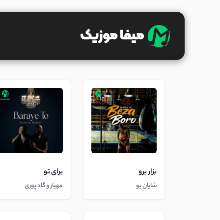
بزار برو
برای تو
شایان یو
مهیار و گاد پوری