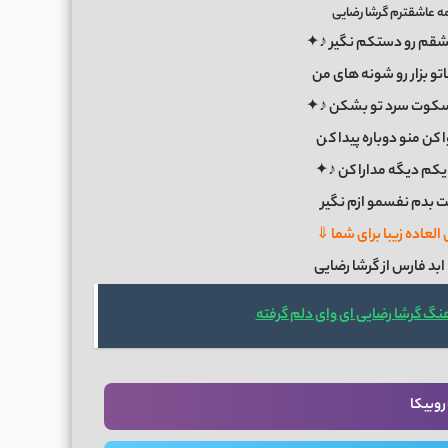
ه عاشقترم گرشا رضایی
شقم رو دستکم نگیر ♪✦
 بزار رو شونه های من
 سکوت سرد تو بشکن ♪✦
ن منو دوباره پیدا ک
ن
 یکم دیگه مدارا کن ♪✦
 بدم نفسمو ازم نگیر
لعاده زیبا برای شما ⇓
ابد فارس از گرشا رضایی
هنگ گرشا رضایی ای وای دلم گرفته
روبیکا