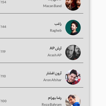
154 آهنگ
Macan Band
راغب
144 آهنگ
Ragheb
آرش AP
119 آهنگ
Arash AP
آرون افشار
110 آهنگ
Aron Afshar
رضا بهرام
100 آهنگ
Reza Bahram