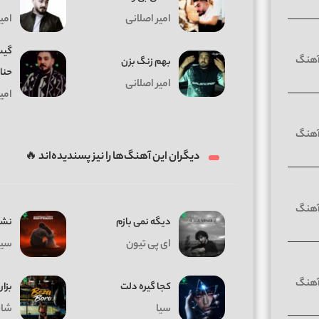
امیر اصلانی
امی
گیس
بهم زنگ بزن
حنا
امیر اصلانی
امی
دیگران این آهنگ‌ها را نیز پسندیده‌اند 🔥
دیگه نمی بازم
نشد
ای پی تیون
سیا
کجا گیره دلت
بزار
سیا
شای