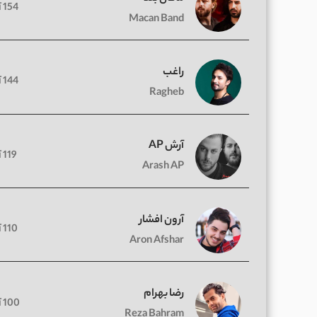
154 آهنگ
Macan Band
راغب
144 آهنگ
Ragheb
آرش AP
119 آهنگ
Arash AP
آرون افشار
110 آهنگ
Aron Afshar
رضا بهرام
100 آهنگ
Reza Bahram