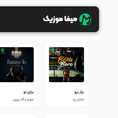
بزار برو
برای تو
شایان یو
مهیار و گاد پوری