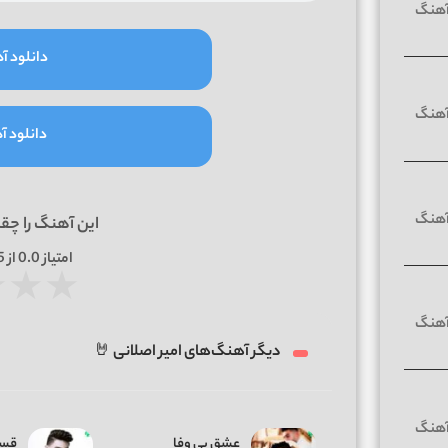
دانلود آه
دانلود آه
این آهنگ را چق
امتیاز
0.0
از 5 | بر اساس
★
★
★
دیگر آهنگ‌های امیر اصلانی 🤘
عشق بی وفا
قس