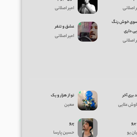
ر اصلانی
امیر اصلانی
وی خوش رنگ
عشق و تنفر
یی داری
امیر اصلانی
ر اصلانی
 بری آخر
تو از هزار و یک
وش علایی
معین
 برو
پرو
ان یو
حسین پارسا