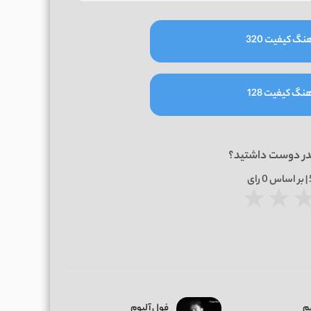
نگ کیفیت 320
نگ کیفیت 128
در دوست داشتید؟
0
رای
★
★
م
فول آلبوم