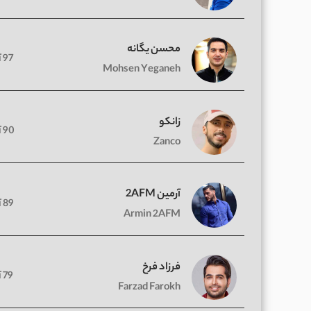
محسن یگانه
97 آهنگ
Mohsen Yeganeh
زانکو
90 آهنگ
Zanco
آرمین 2AFM
89 آهنگ
Armin 2AFM
فرزاد فرخ
79 آهنگ
Farzad Farokh