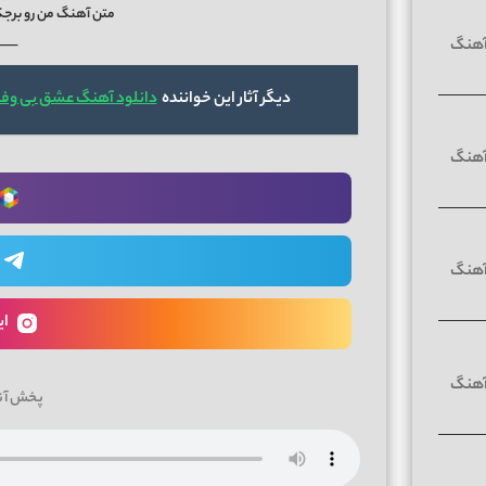
متن آهنگ من رو برجک ب
──
دیگر آثار این خواننده
دانلود آهنگ عشق بی وفا از امیر اصلانی i Vafa
ای
پخش آن