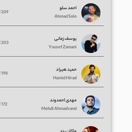
احمد سلو
209 آهنگ
Ahmad Solo
یوسف زمانی
203 آهنگ
Yousef Zamani
حمید هیراد
198 آهنگ
Hamid Hirad
مهدی احمدوند
172 آهنگ
Mehdi Ahmadvand
ماکان بند