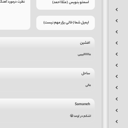
افشین
عاااااالیییی
ساحل
عالی
Samaneh
اشکم در اومد😭