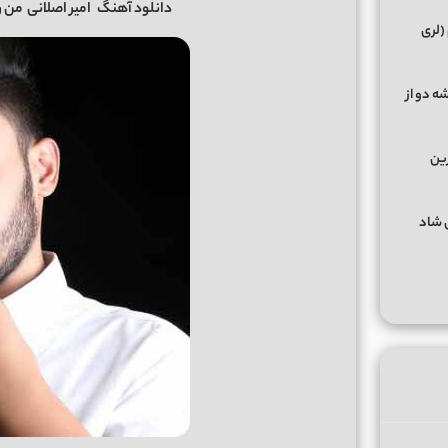
دانلود آهنگ
امیر اصلانی
من رو
(لری
ه دو از
رین
گهای شاد