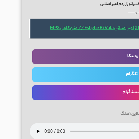
راتو زار زدم امیر اصلانی
──♭
Eshghe B // متن کامل MP3
روبیکا
تلگرام
نستاگرام
لاین آهنگ