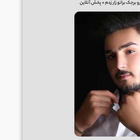
 برجک براتو زار زدم
+ پخش آنلاین