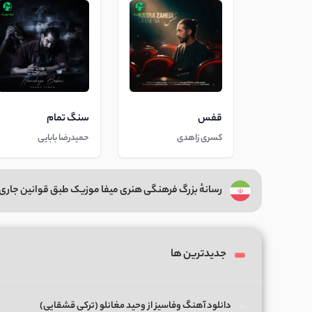
قفس
سنگ تمام
کسری زاهدی
حمیدرضا بابایی
رسانهٔ بزرگ فرهنگی هنری میفا موزیک طبق قوانین جاری 
جدیدترین ها
دانلود آهنگ وفاسیز از وحید مغانلو (ترکی قشقایی)