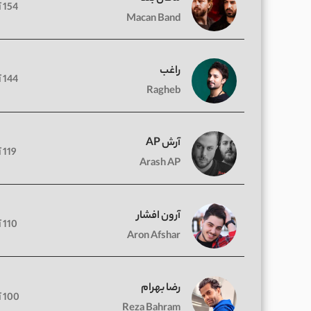
154 آهنگ
Macan Band
راغب
144 آهنگ
Ragheb
آرش AP
119 آهنگ
Arash AP
آرون افشار
110 آهنگ
Aron Afshar
رضا بهرام
100 آهنگ
Reza Bahram