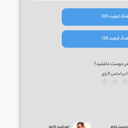
نگ کیفیت 320
نگ کیفیت 128
در دوست داشتید؟
0
رای
★
★
دوست دارم
خورشید خانم