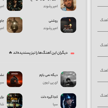
امیر رشوند
امی
روشنی
جای
امیر رشوند
امی
دیگران این آهنگ‌ها را نیز پسندیده‌اند 🔥
دیگه نمی بازم
نشد
ای پی تیون
سیا
کجا گیره دلت
بزار
سیا
شای