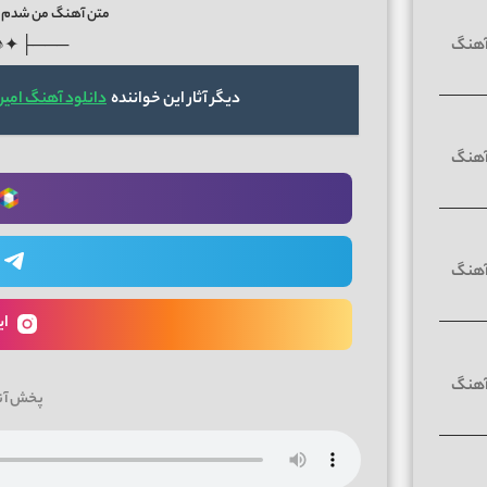
متن آهنگ من شدم 
♪✦ ┤───
دیگر آثار این خواننده
دانلود آهنگ امیر
ای
پخش آن