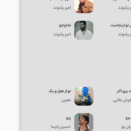
ر رشوند
امیر رشوند
 تو اینجاست
ماجراجو
ر رشوند
امیر رشوند
 بری آخر
تو از هزار و یک
وش علایی
معین
 برو
پرو
ان یو
حسین پارسا