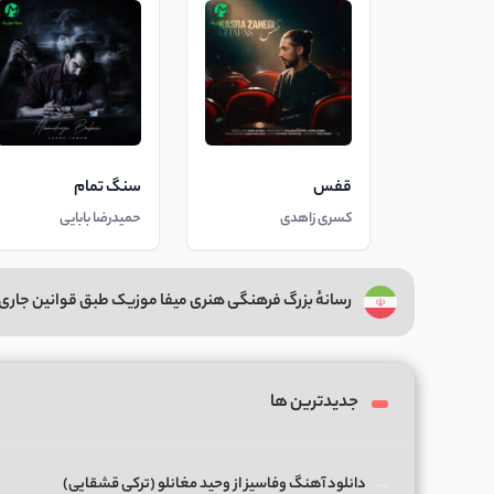
قفس
سنگ تمام
کسری زاهدی
حمیدرضا بابایی
رسانهٔ بزرگ فرهنگی هنری میفا موزیک طبق قوانین جاری 
جدیدترین ها
دانلود آهنگ وفاسیز از وحید مغانلو (ترکی قشقایی)