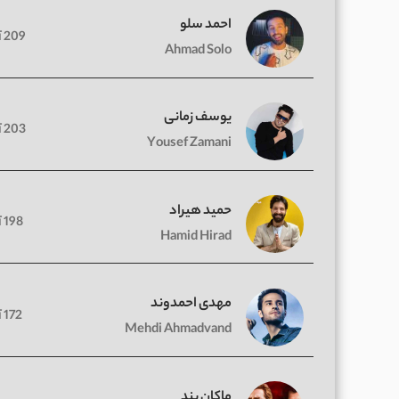
احمد سلو
209 آهنگ
Ahmad Solo
یوسف زمانی
203 آهنگ
Yousef Zamani
حمید هیراد
198 آهنگ
Hamid Hirad
مهدی احمدوند
172 آهنگ
Mehdi Ahmadvand
ماکان بند