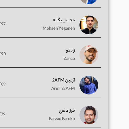
محسن یگانه
97 آهنگ
Mohsen Yeganeh
زانکو
90 آهنگ
Zanco
آرمین 2AFM
89 آهنگ
Armin 2AFM
فرزاد فرخ
79 آهنگ
Farzad Farokh