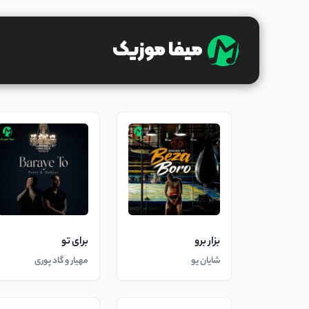
بزار برو
برای تو
شایان یو
مهیار و گاد پوری