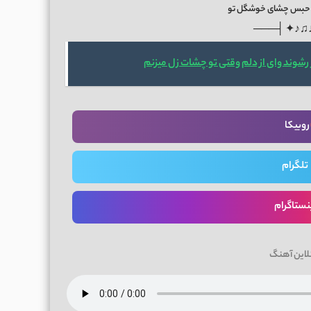
حبس چشای خوشگل تو
───├ ✦♪♫
 رشوند وای از دلم وقتی تو چشات زل میزنم
روبیکا
تلگرام
نستاگرام
لاین آهنگ