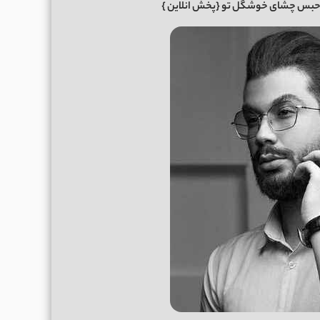
حبس چشای خوشگل تو
{پخش انلاین }