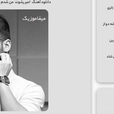
دانلود آهنگ
امیر رشوند
من شدم 
(لری
ه دو از
رین
گهای شاد