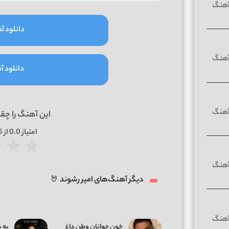
دانلود آه
دانلود آه
این آهنگ را چق
امتیاز
0.0
از 5 | بر اساس
★
★
★
دیگر آهنگ‌های امیر رشوند 🤘
خون جوانان وطن داغ
یه 