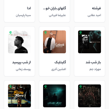
فرشته
گلهای باران خورده
ادا
امید عقابی
علیرضا قربانی
سینا پارسیان
باز شب شد
گلینلیک
از شب بپرسید
مهراد جم
افشین آذری
یوسف زمانی