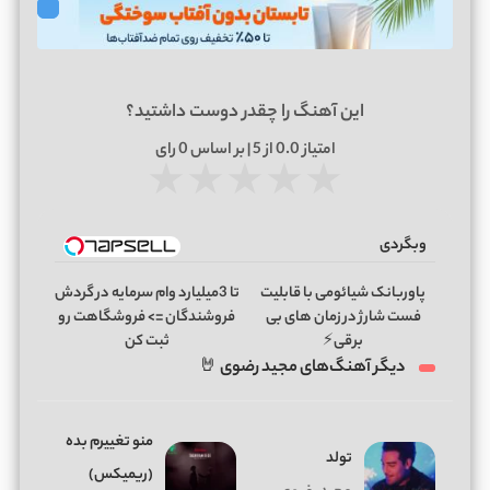
این آهنگ را چقدر دوست داشتید؟
امتیاز
0.0
از 5 | بر اساس
0
رای
★
★
★
★
★
وبگردی
پاوربانک شیائومی با قابلیت
تا 3میلیارد وام سرمایه در گردش
فست شارژ در زمان های بی
فروشندگان => فروشگاهت رو
برقی⚡
ثبت کن
دیگر آهنگ‌های مجید رضوی 🤘
منو تغییرم بده
تولد
(ریمیکس)