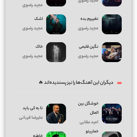
مجید رضوی
مجید رضوی
تغییرم بده
اشک
مجید رضوی
مجید رضوی
نگین قلبمی
خاک
مجید رضوی
مجید رضوی
دیگران این آهنگ‌ها را نیز پسندیده‌اند 🔥
خوشگل بین
تا به کی باید
الملل
علیرضا قربانی
امید عقابی
خماریتو
خاطره