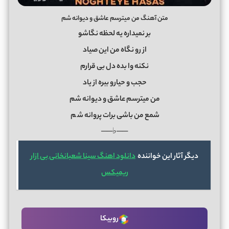
متن آهنگ من میترسم عاشق و دیوانه شم
بر نمیداره یه لحظه نگاشو
از رو نگاه من این صیاد
نکنه وا بده دل بی قرارم
حجب و حیارو ببره از یاد
من میترسم عاشق و دیوانه شم
شمع من باشی برات پروانه ش
م
──♭──
دیگر آثار این خواننده
دانلود اهنگ سینا شعبانخانی بی ازار
ریمیکس
روبیکا