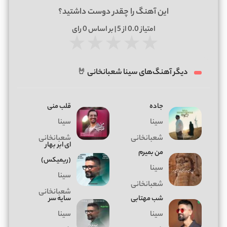
این آهنگ را چقدر دوست داشتید؟
امتیاز
0.0
از 5 | بر اساس
0
رای
★
★
★
★
★
دیگر آهنگ‌های سینا شعبانخانی 🤘
جاده
قلب منی
سینا
سینا
شعبانخانی
شعبانخانی
ای ابر بهار
من بمیرم
(ریمیکس)
سینا
سینا
شعبانخانی
شعبانخانی
شب مهتابی
سایه سر
سینا
سینا