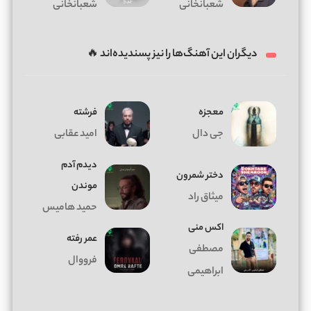
شعبانخانی
شعبانخانی
دیگران این آهنگ‌ها را نیز پسندیده‌اند 🔥
معجزه
فرشته
جی دال
امید عقابی
دیدم آدم
دختر شمرون
موندن
میثاق راد
حمید هامیس
اکس منی
عمر رفته
مصطفی
فرووال
ابراهیمی