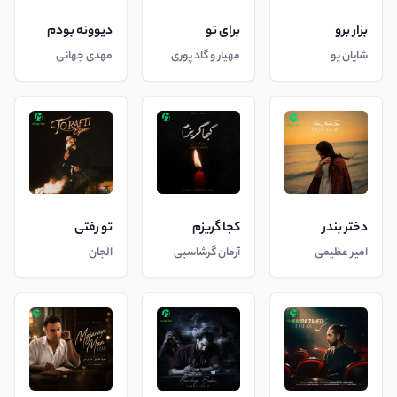
بزار برو
برای تو
دیوونه بودم
شایان یو
مهیار و گاد پوری
مهدی جهانی
دختر بندر
کجا گریزم
تو رفتی
امیر عظیمی
آرمان گرشاسبی
الجان