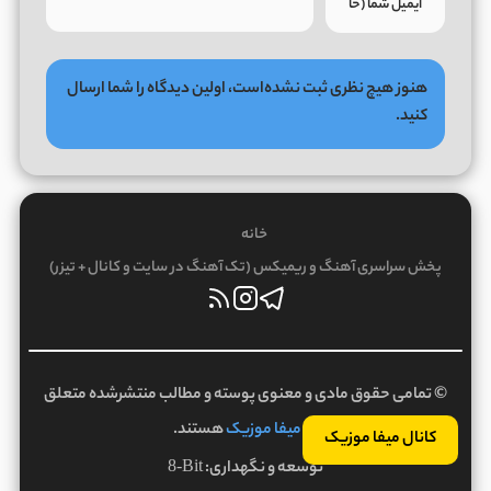
هنوز هیچ نظری ثبت نشده‌است، اولین دیدگاه را شما ارسال
کنید.
خانه
پخش سراسری آهنگ و ریمیکس (تک آهنگ در سایت و کانال + تیزر)
© تمامی حقوق مادی و معنوی پوسته و مطالب منتشرشده متعلق
به
میفا موزیک
هستند.
کانال میفا موزیک
توسعه و نگهداری:
8-Bit