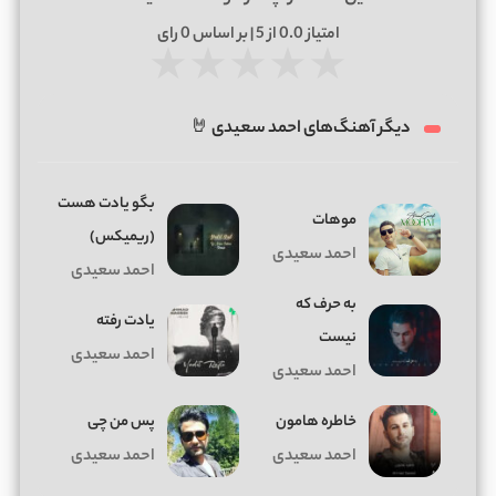
امتیاز
0.0
از 5 | بر اساس
0
رای
★
★
★
★
★
دیگر آهنگ‌های احمد سعیدی 🤘
ﺑﮕﻮ ﻳﺎدت ﻫﺴﺖ
موهات
(ریمیکس)
احمد سعیدی
احمد سعیدی
به حرف که
یادت رفته
نیست
احمد سعیدی
احمد سعیدی
خاطره هامون
پس من چی
احمد سعیدی
احمد سعیدی