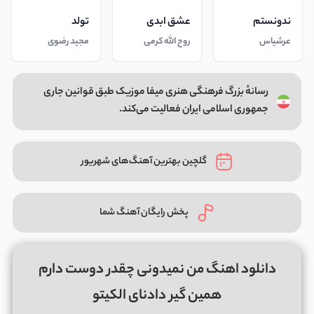
ندونستم
عشق ابدی
تولد
عرشیاس
روح الله کرمی
مجید رضوی
رسانهٔ بزرگ فرهنگی هنری میفا موزیک طبق قوانین جاری
جمهوری اسلامی ایران فعالیت می‌کند.
گلچین بهترین آهنگ‌های شهریور
پخش رایگان آهنگ شما
دانلود اهنگ من نمیدونی چقدر دوست دارم
همین گیر دادنای الکیتو