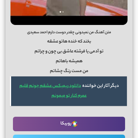
متن آهنگ من نمیدونی چقدر دوست دارم احمد سعیدی
بخند که خنده هاتو عشقه
تو آدمی یا فرشته عاشق بی چون و چراتم
همیشه باهاتم
من مست رنگ چشاتم
دیگر آثار این خواننده
دانلود ریمیکس عشقم جونم قلبم
عمرم کنار تو میمونم
روبیکا