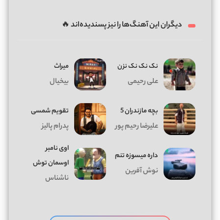
دیگران این آهنگ‌ها را نیز پسندیده‌اند 🔥
نک نک نک نزن
میراث
علی رحیمی
بیخیال
بچه مازندران 5
تقویم شمسی
علیرضا رحیم پور
پدرام پالیز
اوی نامبر
داره میسوزه تنم
اوسمان توش
نوش آفرین
ناشناس