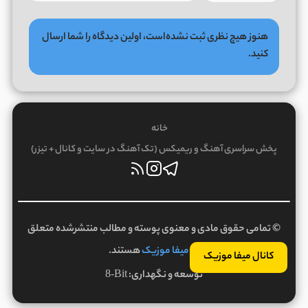
هنوز هیچ نظری ثبت نشده‌است، اولین دیدگاه را شما ارسال
کنید.
خانه
پخش سراسری آهنگ و ریمیکس (تک آهنگ در سایت و کانال + تیزر)
© تمامی حقوق مادی و معنوی پوسته و مطالب منتشرشده متعلق
به
میفا موزیک
هستند.
کانال میفا موزیک
توسعه و نگهداری:
8-Bit