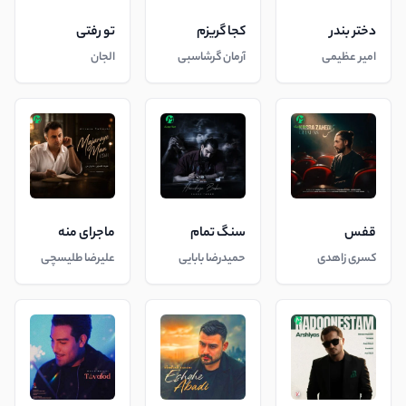
دختر بندر
کجا گریزم
تو رفتی
امیر عظیمی
آرمان گرشاسبی
الجان
قفس
سنگ تمام
ماجرای منه
کسری زاهدی
حمیدرضا بابایی
علیرضا طلیسچی