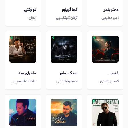
دختر بندر
کجا گریزم
تو رفتی
امیر عظیمی
آرمان گرشاسبی
الجان
قفس
سنگ تمام
ماجرای منه
کسری زاهدی
حمیدرضا بابایی
علیرضا طلیسچی