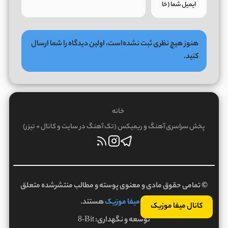
هنوز هیچ نظری ثبت نشده‌است، اولین دیدگاه را شما ارسال
کنید.
خانه
پخش سراسری آهنگ و ریمیکس (تک آهنگ در سایت و کانال + تیزر)
© تمامی حقوق مادی و معنوی پوسته و مطالب منتشرشده متعلق
به
میفا موزیک
هستند.
کانال میفا موزیک
توسعه و نگهداری:
8-Bit