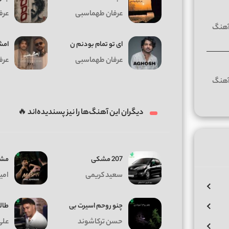
عرفان طهماسبی
عرف
ای تو تمام بودنم ن
امش
عرفان طهماسبی
عرف
دیگران این آهنگ‌ها را نیز پسندیده‌اند 🔥
207 مشکی
مشت
سعید کریمی
امی
چنو روحم اسیرت بی
طالع
حسن ترکاشوند
علی