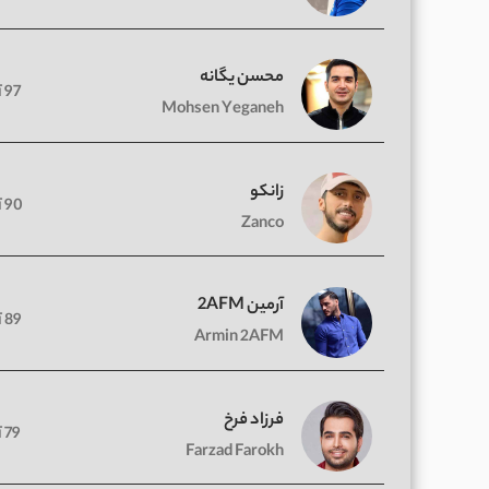
محسن یگانه
97 آهنگ
Mohsen Yeganeh
زانکو
90 آهنگ
Zanco
آرمین 2AFM
89 آهنگ
Armin 2AFM
فرزاد فرخ
79 آهنگ
Farzad Farokh