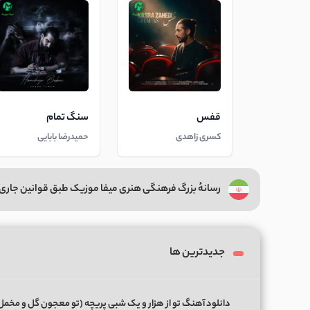
قفس
سنگ تمام
کسری زاهدی
حمیدرضا بابایی
رسانهٔ بزرگ فرهنگی هنری میفا موزیک طبق قوانین جاری 
جدیدترین ها
دانلود آهنگ تو از هزار و یک شبی پریچه (تو معجون گل و مخمل