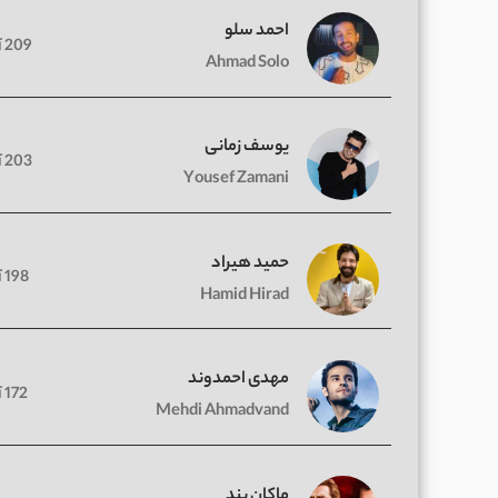
احمد سلو
209 آهنگ
Ahmad Solo
یوسف زمانی
203 آهنگ
Yousef Zamani
حمید هیراد
198 آهنگ
Hamid Hirad
مهدی احمدوند
172 آهنگ
Mehdi Ahmadvand
ماکان بند