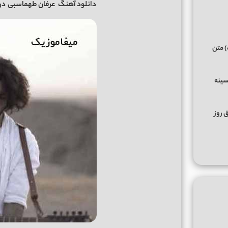
دانلود آهنگ
عرفان طهماسبی
دریا
) متن
سینه
ق روز