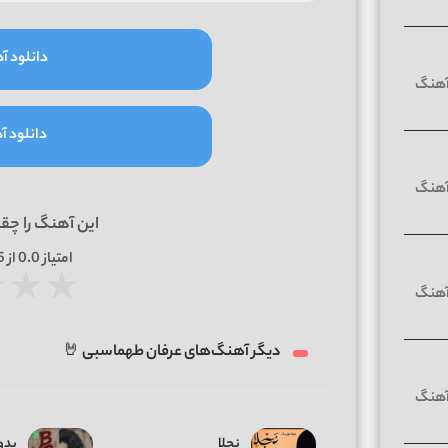
دانلود آه
دانلود آه
این آهنگ را چق
امتیاز
0.0
از 5 | بر اساس
★
★
★
دیگر آهنگ‌های عرفان طهماسبی 🤘
نجلا
بدو