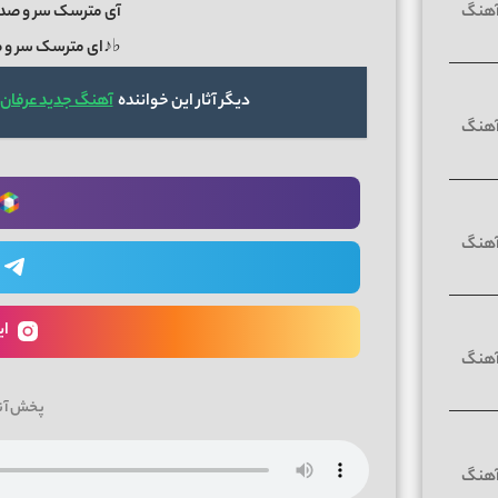
آی مترسک سر و صدا
♭♪ای مترسک سر و ص
دیگر آثار این خواننده
آهنگ جدید عرفان طهما
ای
پخش آن