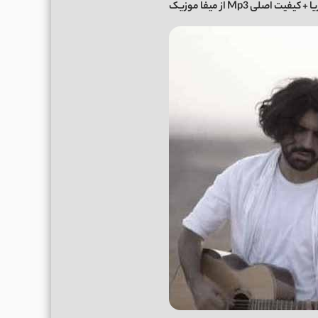
 + کیفیت اصلی Mp3 از میفا موزیک