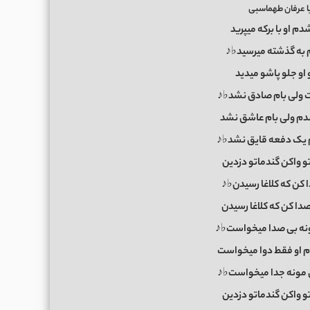
ا عرفان طهماسبی
م او با برکه میپرید
 به گذشته میرسید♭♪
و او جلو پاشو میدید
ولی بام صادق نشد♭♪
م ولی بام عاشق نشد
ک دفعه قایق نشد♭♪
واکن گندماتو دزدین
 کن که کلاغا رسیدن♭♪
دا کن که کلاغا رسیدن
نه بی صدا میخواست♭♪
 او فقط دوا میخواست
ن مونه جدا میخواست♭♪
واکن گندماتو دزدین