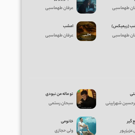
ان طهماسبی
عرفان طهماسبی
ب (ریمیکس)
امشب
ان طهماسبی
عرفان طهماسبی
ی
تو ماله من نبودی
رحسین شهرایینی
سبحان رستمی
 گیر
خانومی
 عزیزپور
ولی حجازی