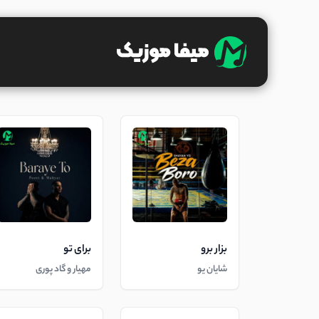
بزار برو
برای تو
شایان یو
مهیار و گاد پوری