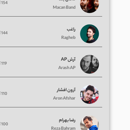
154 آهنگ
Macan Band
راغب
144 آهنگ
Ragheb
آرش AP
119 آهنگ
Arash AP
آرون افشار
110 آهنگ
Aron Afshar
رضا بهرام
100 آهنگ
Reza Bahram