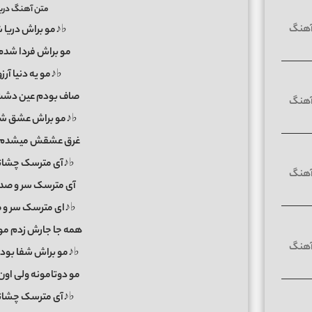
متن آهنگ دری
♭♪مو براش دریا شد
مو براش فردا شدم
♭♪مو یه دنیا آرز
صاف بودم عین دشت 
♭♪مو براش عشق شد
غرق عشقش میشدم ی
♭♪آی مترسک چشاتو 
آی مترسک سر و صدا
♭♪ای مترسک سر و ص
همه جا جارش زدم مو
♭♪مو براش شفا بودم
مو دوتامونه ولی او
♭♪آی مترسک چشاتو 