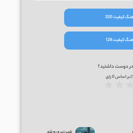
نگ کیفیت 320
نگ کیفیت 128
در دوست داشتید؟
0
رای
★
★
شب زیر و رو شد