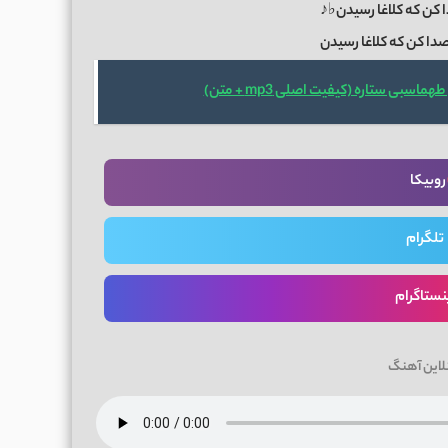
 کن که کلاغا رسیدن♭♪
دا کن که کلاغا رسیدن
سبی ستاره (کیفیت اصلی mp3 + متن)
روبیکا
تلگرام
نستاگرام
لاین آهنگ