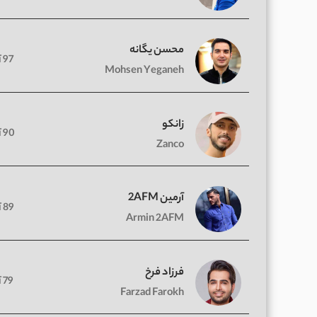
محسن یگانه
97 آهنگ
Mohsen Yeganeh
زانکو
90 آهنگ
Zanco
آرمین 2AFM
89 آهنگ
Armin 2AFM
فرزاد فرخ
79 آهنگ
Farzad Farokh