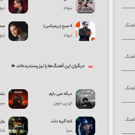
نیواد
نیو
4 صبح (ریمیکس)
صد 
نیواد
نیو
دیگران این آهنگ‌ها را نیز پسندیده‌اند 🔥
دیگه نمی بازم
نشد
ای پی تیون
سیا
کجا گیره دلت
بزار
سیا
شای