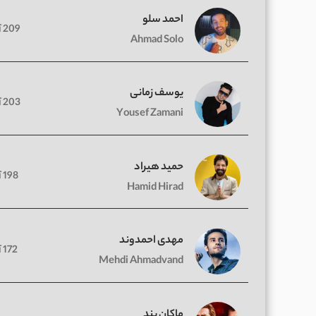
احمد سلو
209 آهنگ
Ahmad Solo
یوسف زمانی
203 آهنگ
Yousef Zamani
حمید هیراد
198 آهنگ
Hamid Hirad
مهدی احمدوند
172 آهنگ
Mehdi Ahmadvand
ماکان بند