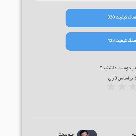
نگ کیفیت 320
نگ کیفیت 128
در دوست داشتید؟
0
رای
★
★
به
منو ببخش