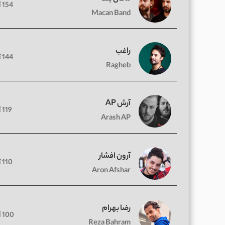
154 آهنگ
Macan Band
راغب
144 آهنگ
Ragheb
آرش AP
119 آهنگ
Arash AP
آرون افشار
110 آهنگ
Aron Afshar
رضا بهرام
100 آهنگ
Reza Bahram