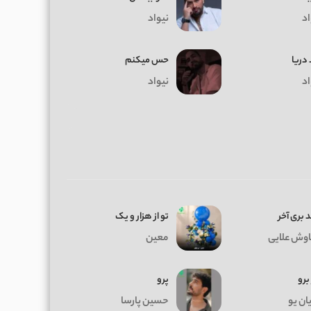
اد
نیواد
دریا
حس میکنم
اد
نیواد
 بری آخر
تو از هزار و یک
وش علایی
معین
 برو
پرو
ان یو
حسین پارسا