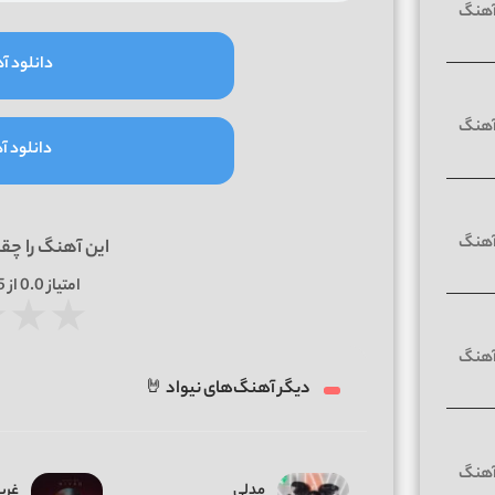
دانلود آه
دانلود آه
این آهنگ را چق
امتیاز
0.0
از 5 | بر اساس
★
★
★
دیگر آهنگ‌های نیواد 🤘
مدلی
غری