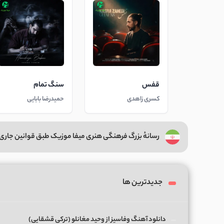
قفس
سنگ تمام
کسری زاهدی
حمیدرضا بابایی
رسانهٔ بزرگ فرهنگی هنری میفا موزیک طبق قوانین جاری 
جدیدترین ها
دانلود آهنگ وفاسیز از وحید مغانلو (ترکی قشقایی)