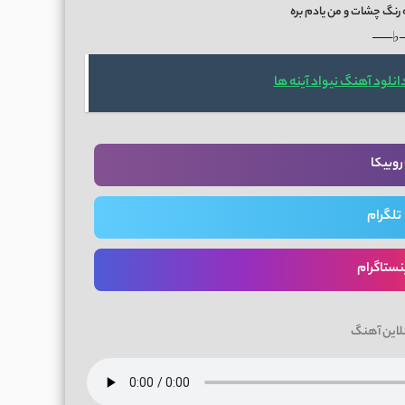
نگ چشات و من یادم بره
──♭
انلود آهنگ نیواد آینه ها
روبیکا
تلگرام
نستاگرام
لاین آهنگ