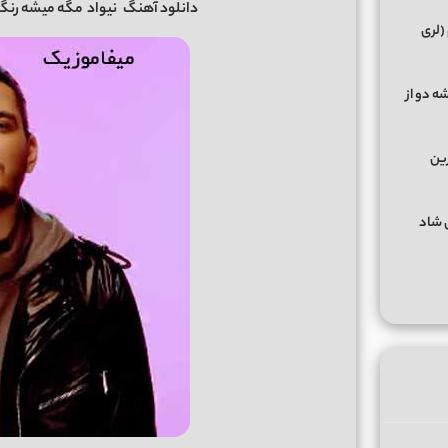
دانلود آهنگ
نیواد
مگه میشه رنگ 
(لری
ه دو از
رین
گهای شاد