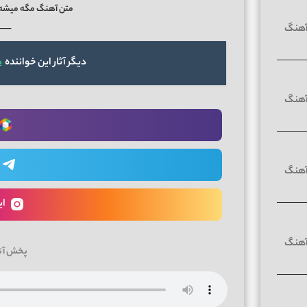
متن آهنگ مگه میشه ر
──
دیگر آثار این خواننده
د
ای
پخش آن