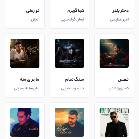
دختر بندر
کجا گریزم
تو رفتی
امیر عظیمی
آرمان گرشاسبی
الجان
قفس
سنگ تمام
ماجرای منه
کسری زاهدی
حمیدرضا بابایی
علیرضا طلیسچی