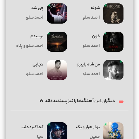
شونه
چی شد
احمد سلو
احمد سلو
خون
ترسیدم
احمد سلو
احمد سلو و پناه
من شاه پاییزم
کجایی
احمد سلو
احمد سلو
دیگران این آهنگ‌ها را نیز پسندیده‌اند 🔥
تو از هزار و یک
کجا گیره دلت
معین
سیا