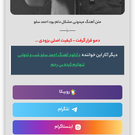
متن آهنگ میدونی مشکل دلم بود احمد سلو
──♭──
دمو قرار گرفت – کیفیت اصلی بزودی …
دیگر آثار این خواننده
دانلود آهنگ احمد سلو شب و تنهایی
تنهاترم کرده بی رحم
روبیکا
تلگرام
اینستاگرام