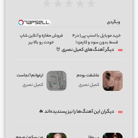
★
★
★
★
★
وبگردی
خرید موبایل با اسنپ پی | در ۴
فروش مغازه و آنلاین شاپ
قسط بدون سود و کارمزد!
خودت رو بالا ببر
دیگر آهنگ‌های کمیل نصری 🤘
عاشقت بودم
ارغوانم آنجاست
کمیل نصری
کمیل نصری
دیگران این آهنگ‌ها را نیز پسندیده‌اند 🔥
بی وفا
من سکوت مبهم