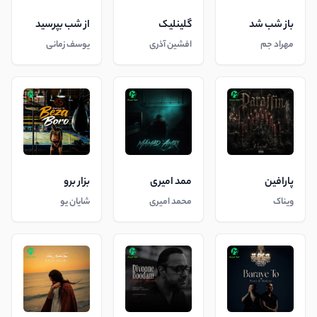
باز شب شد
گلینلیک
از شب بپرسید
مهراد جم
افشین آذری
یوسف زمانی
پارافین
ممد امیری
بزار برو
ویناک
محمد امیری
شایان یو