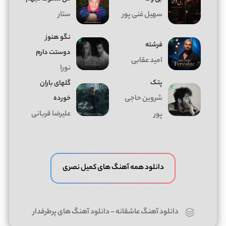
سهیل غنی پور
ستار
نگو هنوز
فرشته
دوستت دارم
امید عقابی
نورا
پتک
گلهای باران
شروین حاجی
خورده
علیرضا قربانی
پور
دانلود همه آهنگ های کمیل نصری
دانلود آهنگ عاشقانه
-
دانلود آهنگ های پرطرفدار