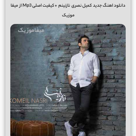
دانلود اهنگ جدید
کمیل نصری
نازنینم + کیفیت اصلی Mp3 از
میفا
موزیک