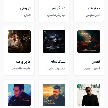
دختر بندر
کجا گریزم
تو رفتی
امیر عظیمی
آرمان گرشاسبی
الجان
قفس
سنگ تمام
ماجرای منه
کسری زاهدی
حمیدرضا بابایی
علیرضا طلیسچی