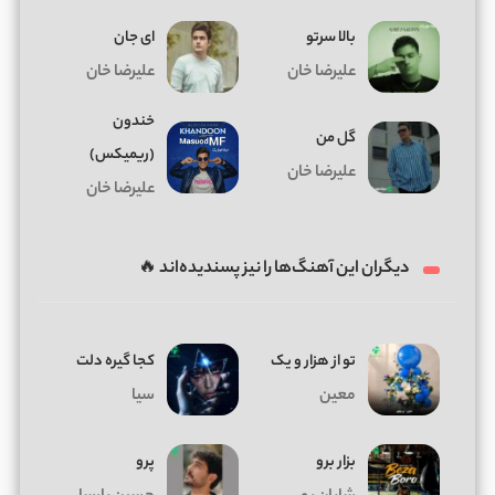
بالا سرتو
ای جان
علیرضا خان
علیرضا خان
خندون
گل من
(ریمیکس)
علیرضا خان
علیرضا خان
دیگران این آهنگ‌ها را نیز پسندیده‌اند 🔥
تو از هزار و یک
کجا گیره دلت
معین
سیا
بزار برو
پرو