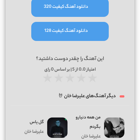
دانلود آهنگ کیفیت 320
دانلود آهنگ کیفیت 128
این آهنگ را چقدر دوست داشتید؟
امتیاز
0.0
از 5 | بر اساس
0
رای
★
★
★
★
★
دیگر آهنگ‌های علیرضا خان 🤘
من همه دنیارو
گل یاس
بگردم
علیرضا خان
علیرضا خان