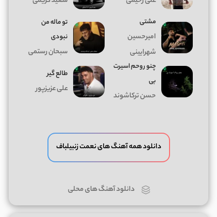
علی رحیمی
سعید کریمی
مشتی
تو ماله من
امیرحسین
نبودی
سبحان رستمی
شهرایینی
چنو روحم اسیرت
طالع گیر
بی
علی عزیزپور
حسن ترکاشوند
دانلود همه آهنگ های نعمت زنبیلباف
دانلود آهنگ های محلی