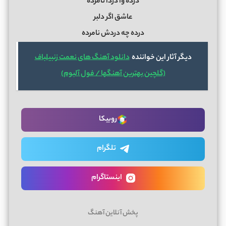
درده وا دردا نامرده
عاشق اگر دلبر
درده چه دردش نامرده
دیگر آثار این خواننده
دانلود آهنگ های نعمت زنبیلباف
(گلچین بهترین آهنگها / فول آلبوم)
روبیکا
تلگرام
اینستاگرام
پخش آنلاین آهنگ