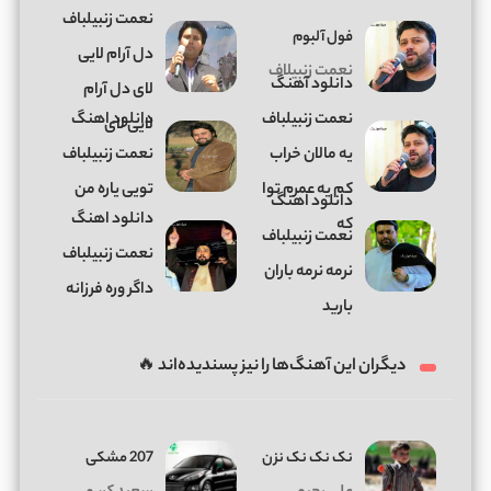
نعمت زنبیلباف
فول آلبوم
دل آرام لایی
نعمت زنبیلاف
دانلود آهنگ
لای دل آرام
نعمت زنبیلباف
دانلود اهنگ
لایی لای
یه مالان خراب
نعمت زنبیلباف
کم یه عمرم توا
تویی یاره من
دانلود اهنگ
دانلود اهنگ
که
نعمت زنبیلباف
نعمت زنبیلباف
نرمه نرمه باران
داگر وره فرزانه
بارید
دیگران این آهنگ‌ها را نیز پسندیده‌اند 🔥
نک نک نک نزن
207 مشکی