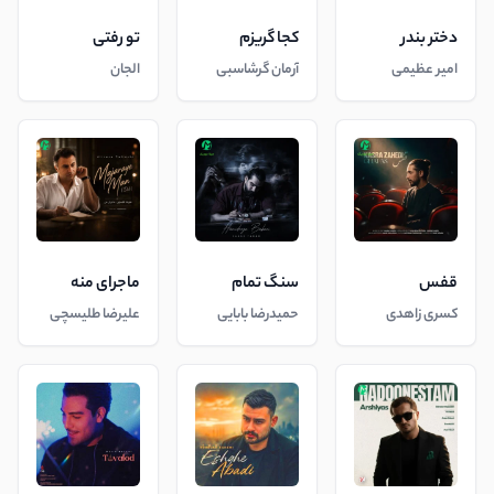
دختر بندر
کجا گریزم
تو رفتی
امیر عظیمی
آرمان گرشاسبی
الجان
قفس
سنگ تمام
ماجرای منه
کسری زاهدی
حمیدرضا بابایی
علیرضا طلیسچی