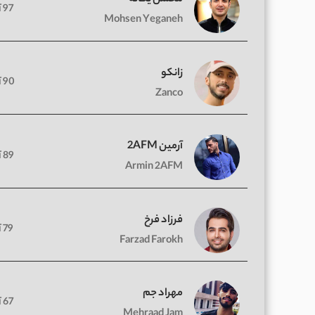
97 آهنگ
Mohsen Yeganeh
زانکو
90 آهنگ
Zanco
آرمین 2AFM
89 آهنگ
Armin 2AFM
فرزاد فرخ
79 آهنگ
Farzad Farokh
مهراد جم
67 آهنگ
Mehraad Jam