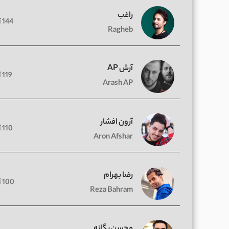
راغب
144 آهنگ
Ragheb
آرش AP
119 آهنگ
Arash AP
آرون افشار
110 آهنگ
Aron Afshar
رضا بهرام
100 آهنگ
Reza Bahram
محسن یگانه