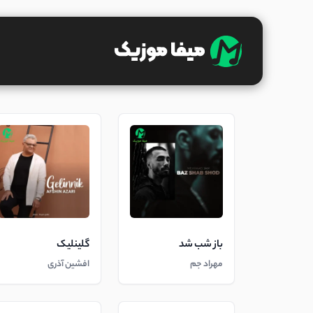
باز شب شد
گلینلیک
مهراد جم
افشین آذری