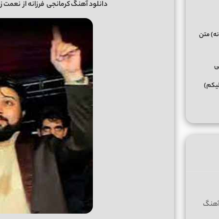
دانلود آهنگ کرمانجی
فرزانه از
نعمت زن
نه) متن
ی
لیکم)