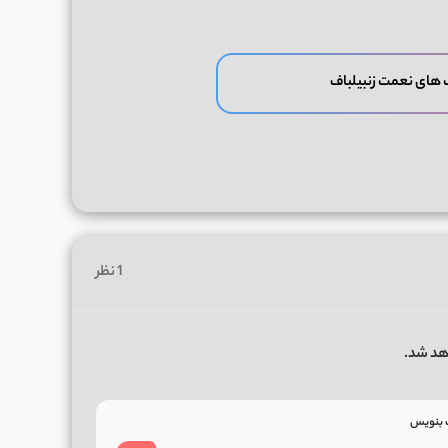
 های نعمت زنبیلباف
1 نظر
هد شد.