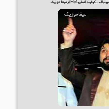
بیلباف
+ کیفیت اصلی Mp3 از میفا موزیک