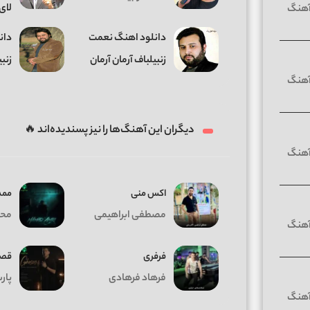
لای 
دانلود اهنگ نعمت
دان
زنبیلباف آرمان آرمان
زنبی
دیگران این آهنگ‌ها را نیز پسندیده‌اند 🔥
اکس منی
ممد
مصطفی ابراهیمی
محم
فرفری
قص
فرهاد فرهادی
پار