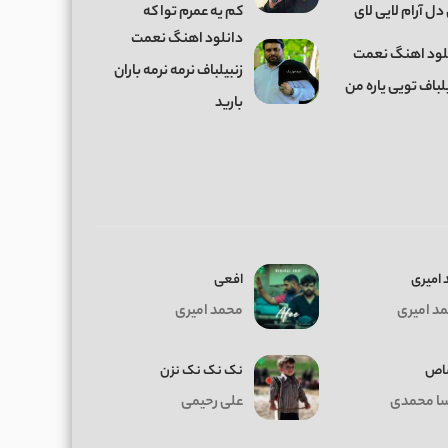
دل آرام لایی لای
کم یه عمرم توا که
دانلود اهنگ نعمت
لود اهنگ نعمت
زنبیلباف نرمه نرمه باران
لباف تویی یاره من
بارید
 امیری
افعی
د امیری
محمد امیری
اص
نک نک نک نزن
سا محمدی
علی رحیمی