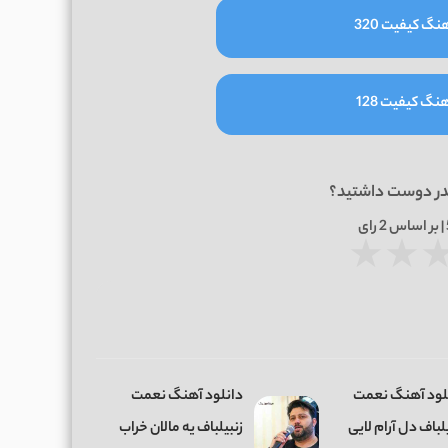
نگ کیفیت 320
نگ کیفیت 128
در دوست داشتید؟
2
رای
★
★
لود آهنگ نعمت
دانلود آهنگ نعمت
لباف دل آرام لایی
زنبیلباف یه مالان خراب