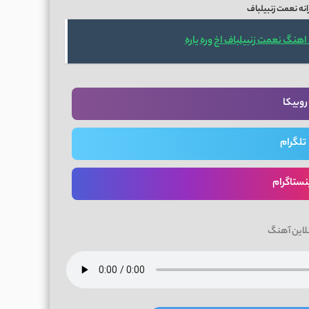
نه نعمت زنبیلباف
اهنگ نعمت زنبیلباف اخ وره یاره
روبیکا
تلگرام
نستاگرام
لاین آهنگ