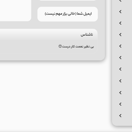
ناشناس
بی نظیر نعمت کار درست😍