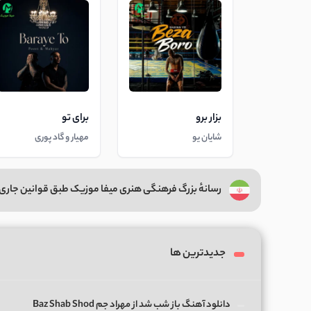
بزار برو
برای تو
شایان یو
مهیار و گاد پوری
رسانهٔ بزرگ فرهنگی هنری میفا موزیک طبق قوانین جاری 
جدیدترین ها
دانلود آهنگ باز شب شد از مهراد جم Baz Shab Shod