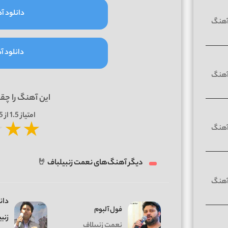
دانلود آه
دانلود آه
این آهنگ را چق
امتیاز
1.5
از 5 | بر اساس
★
★
★
دیگر آهنگ‌های نعمت زنبیلباف 🤘
دان
فول آلبوم
زنبی
نعمت زنبیلاف