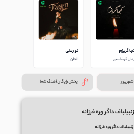
جا گریزم
تو رفتی
رمان گرشاسبی
الجان
شهریور
پخش رایگان آهنگ شما
یلباف داگر وره فرزانه
بیلباف داگر وره فرزانه