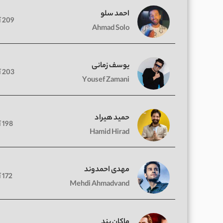
احمد سلو
209 آهنگ
Ahmad Solo
یوسف زمانی
203 آهنگ
Yousef Zamani
حمید هیراد
198 آهنگ
Hamid Hirad
مهدی احمدوند
172 آهنگ
Mehdi Ahmadvand
ماکان بند