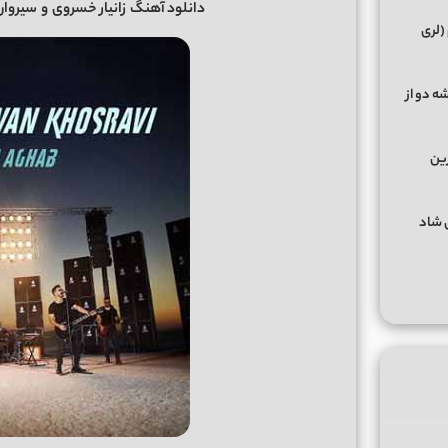
دانلود آهنگ
زانیار خسروی
و
سیروا
(لری
ه دو از
رین
گهای شاد