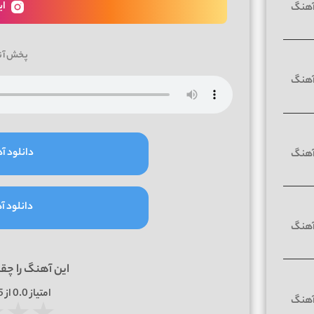
ای
پخش آن
دانلود آه
دانلود آه
این آهنگ را چق
امتیاز
0.0
از 5 | بر اساس