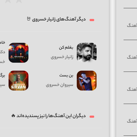
★
★
★
دیگر آهنگ‌های زانیار خسروی 🤘
خاط
بغلم کن
دکام
زانیار خسروی
خس
بن بست
برگ
سیروان خسروی
سیر
دیگران این آهنگ‌ها را نیز پسندیده‌اند 🔥