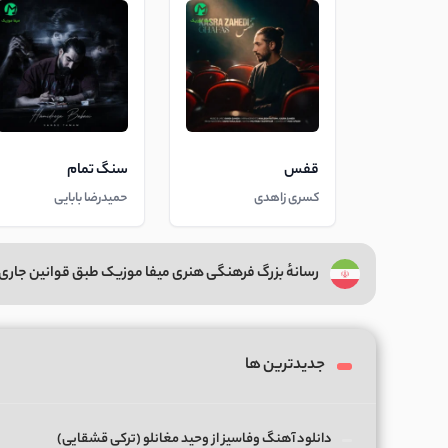
قفس
سنگ تمام
کسری زاهدی
حمیدرضا بابایی
رسانهٔ بزرگ فرهنگی هنری میفا موزیک طبق قوانین جاری 
جدیدترین ها
دانلود آهنگ وفاسیز از وحید مغانلو (ترکی قشقایی)