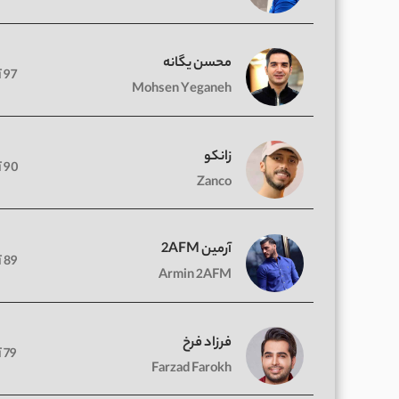
محسن یگانه
97 آهنگ
Mohsen Yeganeh
زانکو
90 آهنگ
Zanco
آرمین 2AFM
89 آهنگ
Armin 2AFM
فرزاد فرخ
79 آهنگ
Farzad Farokh