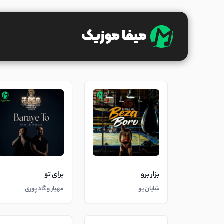
بزار برو
برای تو
شایان یو
مهیار و گاد پوری