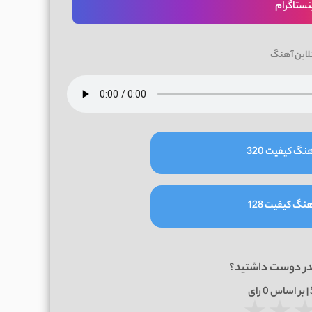
نستاگرام
لاین آهنگ
نگ کیفیت 320
نگ کیفیت 128
در دوست داشتید؟
0
رای