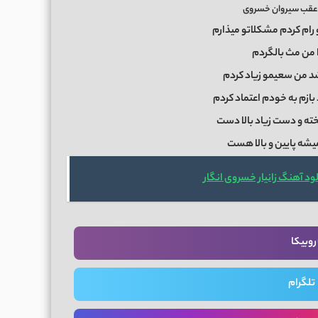
 عقب سیروان خسروی
رام کردم مشکلاتو میذارم
لا من مث بالگردم
د من سعیمو زیاد کردم
بازم به خودم اعتماد کردم
خته و دست زیاد بالا دست
یشه پایین و بالا هست
ود آهنگ زانیار خسروی انگار
روبیکا
تلگرام