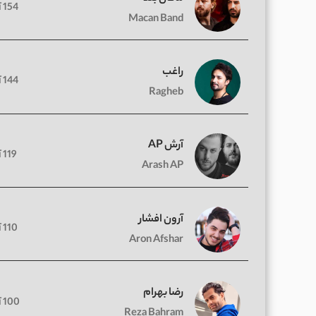
154 آهنگ
Macan Band
راغب
144 آهنگ
Ragheb
آرش AP
119 آهنگ
Arash AP
آرون افشار
110 آهنگ
Aron Afshar
رضا بهرام
100 آهنگ
Reza Bahram