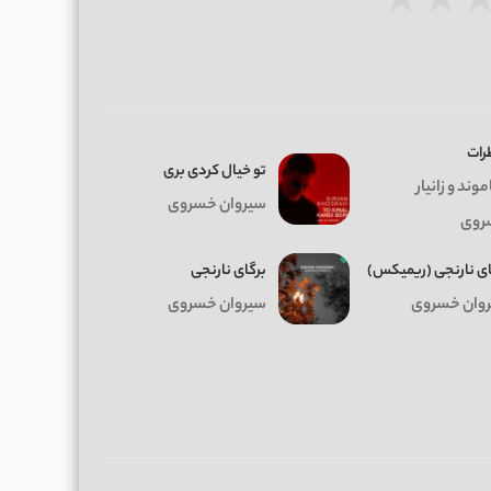
★
★
رات
تو خیال کردی بری
وند و زانیار
سیروان خسروی
روی
ای نارنجی (ریمیکس)
برگای نارنجی
وان خسروی
سیروان خسروی