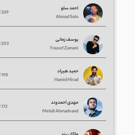
احمد سلو
209 آهنگ
Ahmad Solo
یوسف زمانی
203 آهنگ
Yousef Zamani
حمید هیراد
198 آهنگ
Hamid Hirad
مهدی احمدوند
172 آهنگ
Mehdi Ahmadvand
ماکان بند