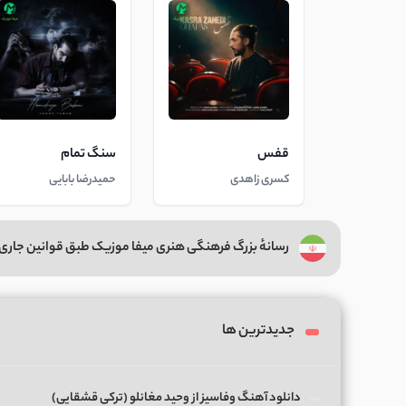
قفس
سنگ تمام
کسری زاهدی
حمیدرضا بابایی
رسانهٔ بزرگ فرهنگی هنری میفا موزیک طبق قوانین جاری 
جدیدترین ها
دانلود آهنگ وفاسیز از وحید مغانلو (ترکی قشقایی)