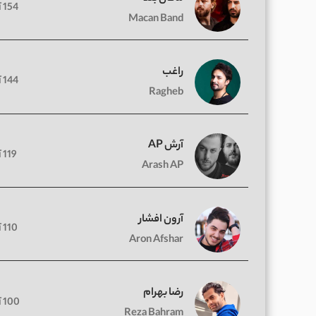
154 آهنگ
Macan Band
راغب
144 آهنگ
Ragheb
آرش AP
119 آهنگ
Arash AP
آرون افشار
110 آهنگ
Aron Afshar
رضا بهرام
100 آهنگ
Reza Bahram