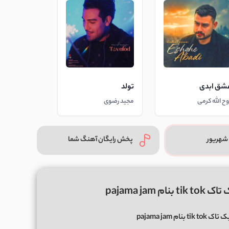
شق ابدی
تولد
وح الله کرمی
مجید رضوی
شهریور
پخش رایگان آهنگ شما
pajama j
ام pajama jam