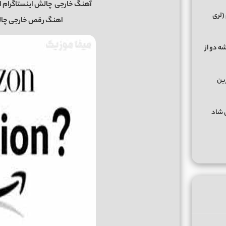
آهنگ خارجی
چالش اینستاگرام از amazon fashion بنام ama jam
(لری
اهنگ رقص خارجی چالش
ه دو از
رین
گهای شاد