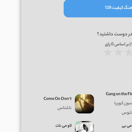
نگ کیفیت 128
در دوست داشتید؟
0
رای
★
★
Gang on the Fl
Come On Don’t
سون کوریا
ناشناس
نتوس
می بی
لاو می نات