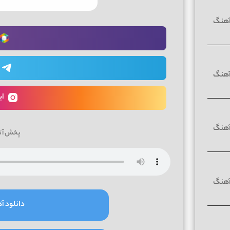
ای
پخش آن
دانلود آه