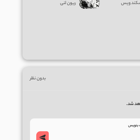
کند ویس
ریون لنی
بدون نظر
هد شد.