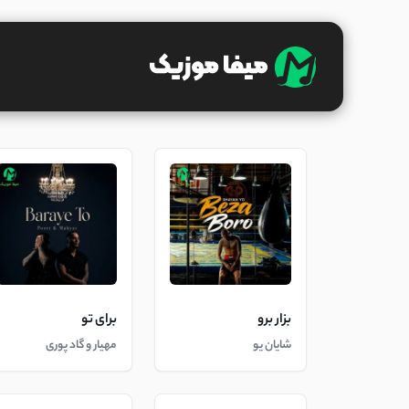
بزار برو
برای تو
شایان یو
مهیار و گاد پوری