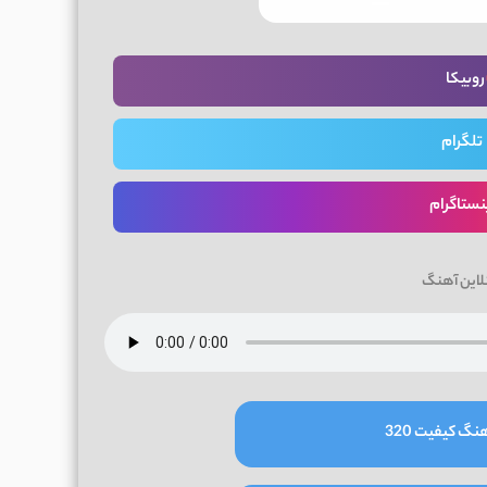
روبیکا
تلگرام
نستاگرام
لاین آهنگ
نگ کیفیت 320