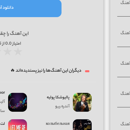
دانلود آه
این آهنگ را چق
امتیاز
0.0
از 5 | بر اساس
★
★
★
دیگران این آهنگ‌ها را نیز پسندیده‌اند 🔥
oor
پالیوشکا پولیه
آلی
آندره ریو
سا
колыбельная
لت 