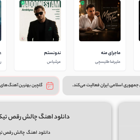
ماجرای منه
ندونستم
ع
علیرضا طلیسچی
عرشیاس
ر
جمهوری اسلامی ایران فعالیت می‌کند.
گلچین بهترین آهنگ‌های 
دانلود اهنگ چالش رقص تیک تاک tik tok بنام am
دانلود
اهنگ
چالش رقص تیک تاک tik tok بن