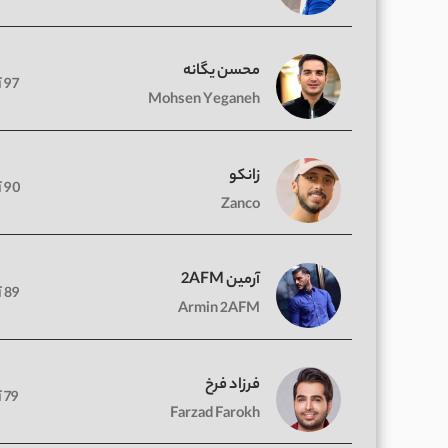
محسن یگانه
97 آهنگ
Mohsen Yeganeh
زانکو
90 آهنگ
Zanco
آرمین 2AFM
89 آهنگ
Armin 2AFM
فرزاد فرخ
79 آهنگ
Farzad Farokh