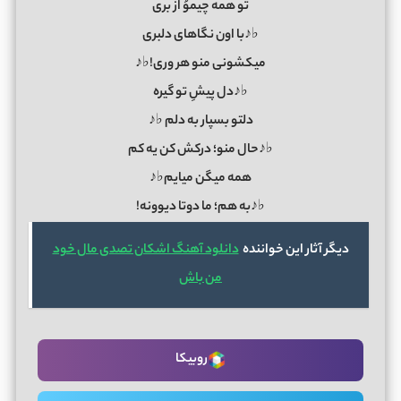
تو همه چیموُ از بری
♭♪با اون نگاهای دلبری
میکشونی منو هر وری!♭♪
♭♪دل پیشِ تو گیره
دلتو بسپار به دلم ♭♪
♭♪حال منو؛ درکش کن یه کم
همه میگن میایم♭♪
♭♪به هم؛ ما دوتا دیوونه!
دیگر آثار این خواننده
دانلود آهنگ اشکان تصدی مال خود
من باش
روبیکا