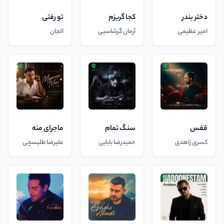
دختر بندر
کجا گریزم
تو رفتی
امیر عظیمی
آرمان گرشاسبی
الجان
قفس
سنگ تمام
ماجرای منه
کسری زاهدی
حمیدرضا بابایی
علیرضا طلیسچی