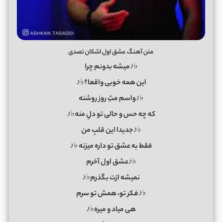
متن آهنگ عشق اول اشکان تصدی
♭♪میشه بدونم چرا
این همه خوبی واقعا؟♭♪
♭♪واسم مثِ روز روشنه
که چه حس و حالی تو دلِ منه♭♪
♭♪جدیدا این قلبِ من
فقط به عشق تو داره میزنه ♭♪
♭♪عشق اول آخرم
نمیشه ازت بگذرم♭♪
♭♪فکر تو، همش تو سرم
هی میاد و میره♭♪