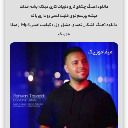
دانلود اهنگ چشای نازو دلربات کاری میکنه بشم فدات
میشه بپرسم توی قلبت کسی رو داری یا نه
دانلود آهنگ
اشکان تصدی
عشق اول + کیفیت اصلی Mp3 از میفا
موزیک