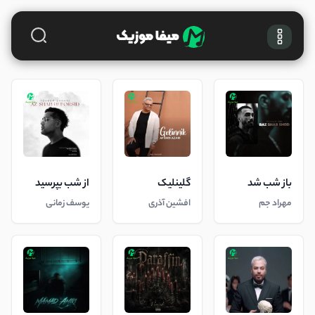
باز شب شد
گلینلیک
از شب بپرسید
مهراد جم
افشین آذری
یوسف زمانی