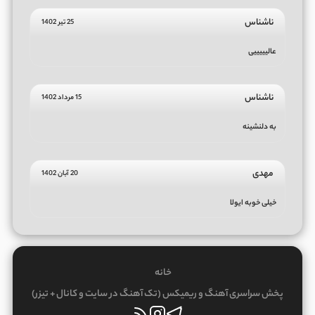
ناشناس
25 تیر 1402
عالیییییی
ناشناس
15 مرداد 1402
به دلنشینه
مهدی
20 آبان 1402
خیلی خوبه ایولا
خانه
پخش سراسری آهنگ و ریمیکس (تک آهنگ در سایت و کانال + تیزر)