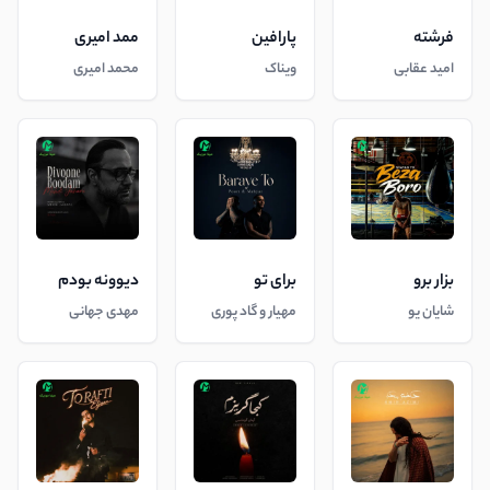
فرشته
پارافین
ممد امیری
امید عقابی
ویناک
محمد امیری
بزار برو
برای تو
دیوونه بودم
شایان یو
مهیار و گاد پوری
مهدی جهانی