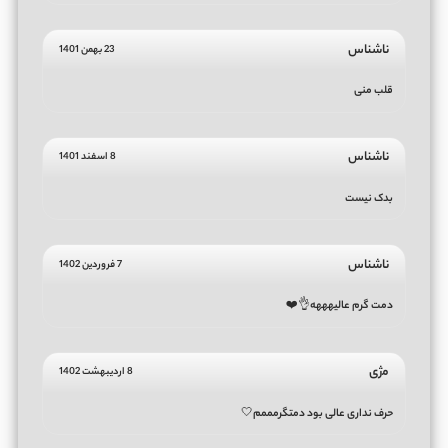
ناشناس
23 بهمن 1401
قلب منی
ناشناس
8 اسفند 1401
بدک نیست
ناشناس
7 فروردین 1402
دمت گرم عالیهههه👌⁦❤️⁩
م‍‌ژی
8 اردیبهشت 1402
حرف نداری عالی بود دمتگرمممم🤍