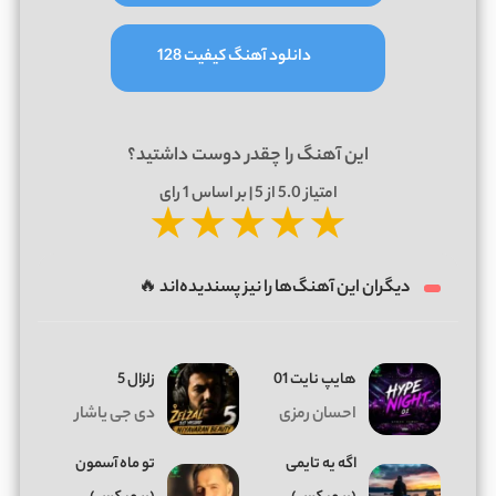
دانلود آهنگ کیفیت 128
این آهنگ را چقدر دوست داشتید؟
امتیاز
5.0
از 5 | بر اساس
1
رای
★
★
★
★
★
دیگران این آهنگ‌ها را نیز پسندیده‌اند 🔥
هایپ نایت 01
زلزال 5
احسان رمزی
دی جی یاشار
اگه یه تایمی
تو ماه آسمون