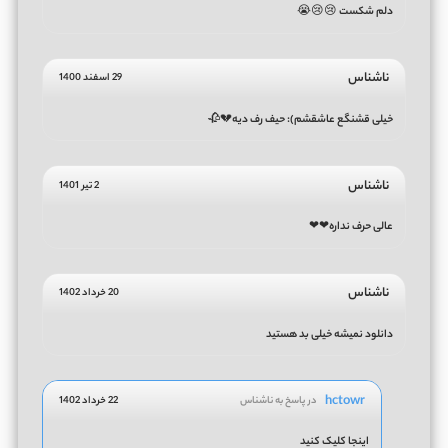
دلم شکست 😢😢😭
ناشناس
29 اسفند 1400
خیلی قشنگع عاشقشم): حیف رف دیه💔🥀
ناشناس
2 تیر 1401
عالی حرف نداره❤❤
ناشناس
20 خرداد 1402
دانلود نميشه خیلی بد هستید
hctowr
در پاسخ به ناشناس
22 خرداد 1402
اینجا کلیک کنید