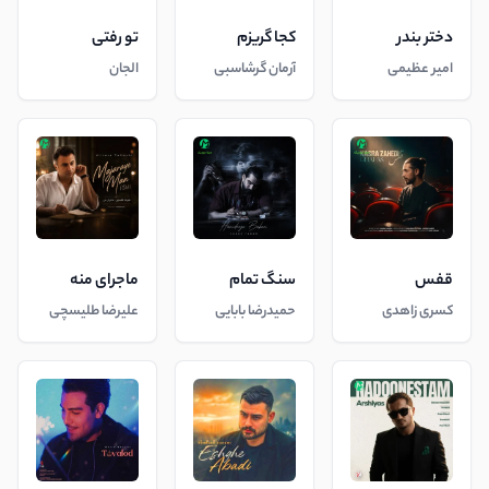
دختر بندر
کجا گریزم
تو رفتی
امیر عظیمی
آرمان گرشاسبی
الجان
قفس
سنگ تمام
ماجرای منه
کسری زاهدی
حمیدرضا بابایی
علیرضا طلیسچی