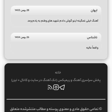
ایهان
28 بهمن 1403
آهنگ خیلی غمگینه اینو گوش دادم شهید های وطنم به یادم ومد
ناشناس
26 بهمن 1404
واقعاً عالیه
خانه
پخش سراسری آهنگ و ریمیکس (تک آهنگ در سایت و کانال + تیزر)
© تمامی حقوق مادی و معنوی پوسته و مطالب منتشرشده متعلق