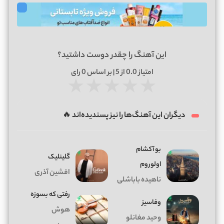
این آهنگ را چقدر دوست داشتید؟
امتیاز
0.0
از 5 | بر اساس
0
رای
★
★
★
★
★
دیگران این آهنگ‌ها را نیز پسندیده‌اند 🔥
بو آکشام
گلینلیک
اولوروم
افشین آذری
ناهیده باباشلی
رفتی که بسوزه
وفاسیز
هوش
وحید مغانلو