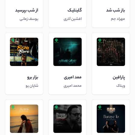
باز شب شد
گلینلیک
از شب بپرسید
مهراد جم
افشین آذری
یوسف زمانی
پارافین
ممد امیری
بزار برو
ویناک
محمد امیری
شایان یو