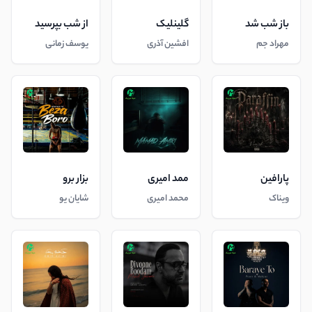
باز شب شد
گلینلیک
از شب بپرسید
مهراد جم
افشین آذری
یوسف زمانی
پارافین
ممد امیری
بزار برو
ویناک
محمد امیری
شایان یو