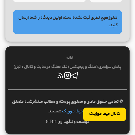
هنوز هیچ نظری ثبت نشده‌است، اولین دیدگاه را شما ارسال
کنید.
خانه
پخش سراسری آهنگ و ریمیکس (تک آهنگ در سایت و کانال + تیزر)
© تمامی حقوق مادی و معنوی پوسته و مطالب منتشرشده متعلق
به
میفا موزیک
هستند.
کانال میفا موزیک
توسعه و نگهداری:
8-Bit