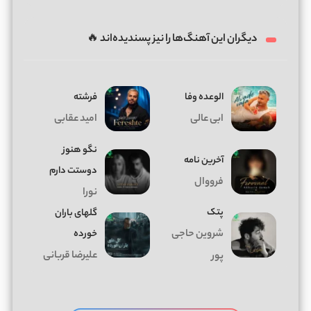
دیگران این آهنگ‌ها را نیز پسندیده‌اند 🔥
الوعده وفا
فرشته
ابی عالی
امید عقابی
نگو هنوز
آخرین نامه
دوستت دارم
فرووال
نورا
پتک
گلهای باران
شروین حاجی
خورده
علیرضا قربانی
پور