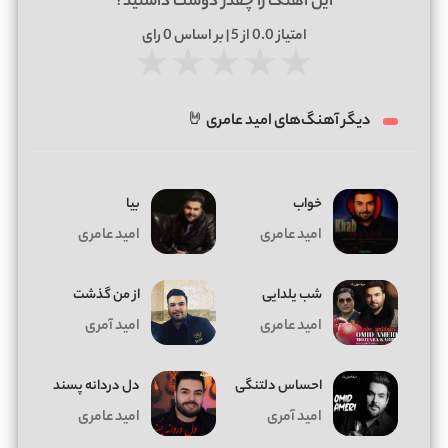
این آهنگ را چقدر دوست داشتید؟
امتیاز
0.0
از 5 | بر اساس
0
رای
★
★
★
★
★
دیگر آهنگ‌های امید عامری 🤘
خواب
بیا
امید عامری
امید عامری
شب یلدایی
از من گذشت
امید عامری
امید آمری
احساس دلتنگی
دل دردانه پسند
امید آمری
امید عامری