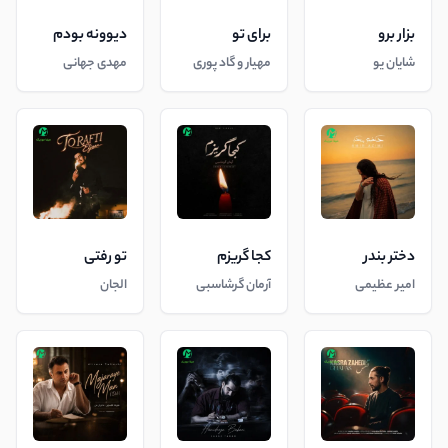
بزار برو
برای تو
دیوونه بودم
شایان یو
مهیار و گاد پوری
مهدی جهانی
دختر بندر
کجا گریزم
تو رفتی
امیر عظیمی
آرمان گرشاسبی
الجان