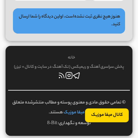
هنوز هیچ نظری ثبت نشده‌است، اولین دیدگاه را شما ارسال
کنید.
خانه
پخش سراسری آهنگ و ریمیکس (تک آهنگ در سایت و کانال + تیزر)
© تمامی حقوق مادی و معنوی پوسته و مطالب منتشرشده متعلق
به
میفا موزیک
هستند.
کانال میفا موزیک
توسعه و نگهداری:
8-Bit