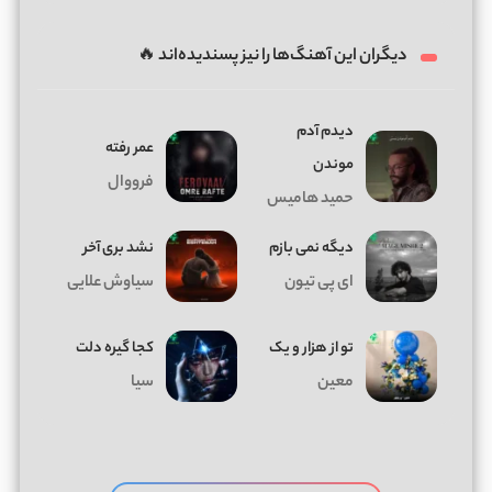
دیگران این آهنگ‌ها را نیز پسندیده‌اند 🔥
دیدم آدم
عمر رفته
موندن
فرووال
حمید هامیس
دیگه نمی بازم
نشد بری آخر
ای پی تیون
سیاوش علایی
تو از هزار و یک
کجا گیره دلت
معین
سیا