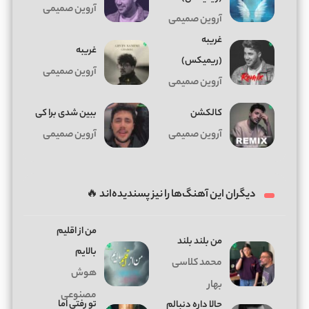
آروین صمیمی
آروین صمیمی
غریبه
غریبه
(ریمیکس)
آروین صمیمی
آروین صمیمی
کالکشن
ببین شدی برا کی
آروین صمیمی
آروین صمیمی
دیگران این آهنگ‌ها را نیز پسندیده‌اند 🔥
من از اقلیم
من بلند بلند
بالایم
محمد کلاسی
هوش
بهار
مصنوعی
تو رفتی اما
حالا داره دنبالم