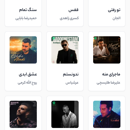
تو رفتی
قفس
سنگ تمام
الجان
کسری زاهدی
حمیدرضا بابایی
ماجرای منه
ندونستم
عشق ابدی
علیرضا طلیسچی
عرشیاس
روح الله کرمی