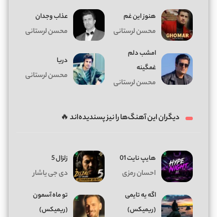
ﻫﻨﻮز اﻳﻦ ﻏﻢ
ﻋﺬاب وﺟﺪان
محسن لرستانی
محسن لرستانی
امشب دلم
دریا
غمگینه
محسن لرستانی
محسن لرستانی
دیگران این آهنگ‌ها را نیز پسندیده‌اند 🔥
هایپ نایت 01
زلزال 5
احسان رمزی
دی جی یاشار
اگه یه تایمی
تو ماه آسمون
(ریمیکس)
(ریمیکس)