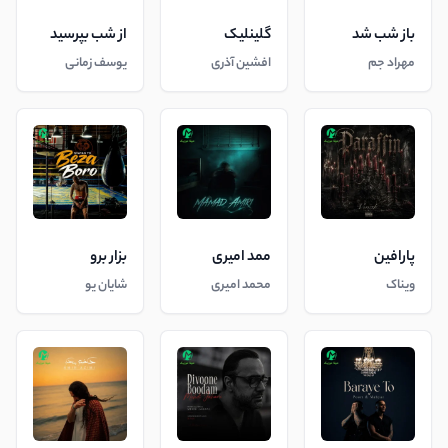
باز شب شد
گلینلیک
از شب بپرسید
مهراد جم
افشین آذری
یوسف زمانی
پارافین
ممد امیری
بزار برو
ویناک
محمد امیری
شایان یو