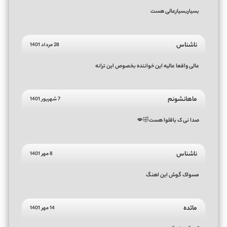
بسیاربسیارعالی هست
ناشناس
28 مرداد 1401
عالی واقعا عالیه این خواننده بخصوص این ترانه
ماهانشونم
7 شهریور 1401
صدا نی ک باقلوا هست🤣💋
ناشناس
8 مهر 1401
مسواک گوش این اهنگ
مائده
14 مهر 1401