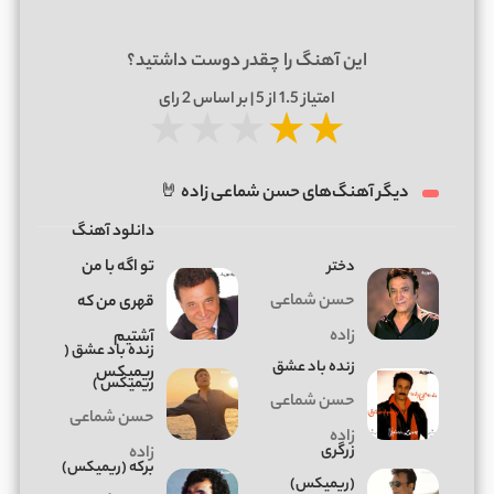
این آهنگ را چقدر دوست داشتید؟
امتیاز
1.5
از 5 | بر اساس
2
رای
★
★
★
★
★
دیگر آهنگ‌های حسن شماعی زاده 🤘
دانلود آهنگ
دختر
تو اگه با من
حسن شماعی
قهری من که
زاده
آشتیم
زنده باد عشق (
زنده باد عشق
ریمیکس
ریمیکس )
حسن شماعی
حسن شماعی
زاده
زرگری
زاده
برکه (ریمیکس)
(ریمیکس)