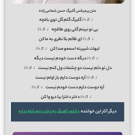
متن ریمیکس گلبرگ حسن شماعی زاده
♩♬♭♪گلبرگ گلم گل توی باغچه
بی تو نبینم گلی روی طاقچه♩♬♭♪
♩♬♭♪ای ظالم بلا نظری به ما کن
لبهات شیرینه اسممو صدا کن♩♬♭♪
♩♬♭♪دیگه دست خودم نیست دیگه
دل تو دلم نیست دو چشمات ول کنم نیست♩♬♭♪
♩♬♭♪آره دوست دارم بار اولم نیست
آره دوست دارم دست خودم نیست♩♬♭♪
♩♬♭♪دختر دخترا بیا درو وا کن
دیگر آثار این خواننده
دانلود آهنگ یه دختر دارم شاه نداره