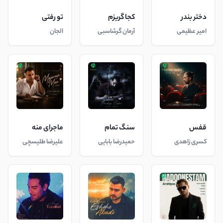
دختر بندر
کجا گریزم
تو رفتی
امیر عظیمی
آرمان گرشاسبی
الجان
قفس
سنگ تمام
ماجرای منه
کسری زاهدی
حمیدرضا بابایی
علیرضا طلیسچی