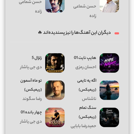
حسن شماعی
حسن شماعی
زاده
زاده
دیگران این آهنگ‌ها را نیز پسندیده‌اند 🔥
هایپ نایت 01
زلزال 5
احسان رمزی
دی جی یاشار
اگه یه تایمی
تو ماه آسمون
(ریمیکس)
(ریمیکس)
ناشناس
رضا سگوند
سنگ تمام
چهار بانده 01
(ریمیکس)
دی جی یاشار
حمیدرضا بابایی