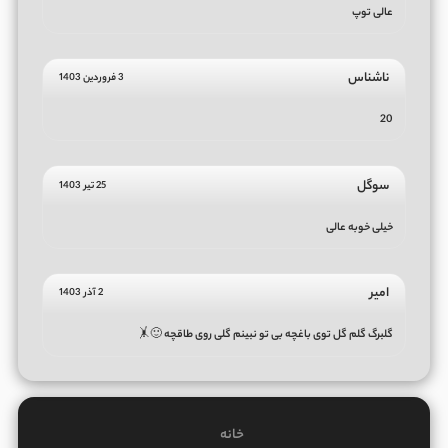
عالی توپ
ناشناس
3 فروردین 1403
20
سوگل
25 تیر 1403
خیلی خوبه عالی
امیر
2 آذر 1403
گلبرگ گلم گل توی باغچه بی تو نبینم گلی روی طاقچه 🙂🤸
خانه