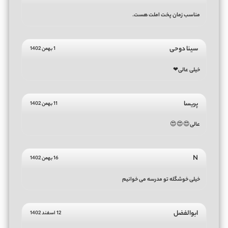
مناسب زمان پخت املت هست.
سینا دوحی
1 بهمن 1402
خیلی عالی❤
پریسا
11 بهمن 1402
عالی😍😍😍
N
16 بهمن 1402
خیلی خوشگله تو مدرسه می خوانیم
ابوالفضل
12 اسفند 1402