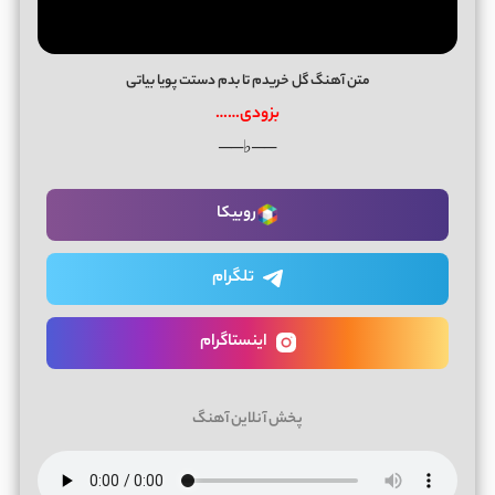
متن آهنگ گل خریدم تا بدم دستت پویا بیاتی
بزودی……
──♭──
روبیکا
تلگرام
اینستاگرام
پخش آنلاین آهنگ