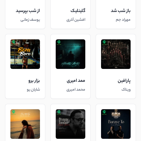
باز شب شد
گلینلیک
از شب بپرسید
مهراد جم
افشین آذری
یوسف زمانی
پارافین
ممد امیری
بزار برو
ویناک
محمد امیری
شایان یو