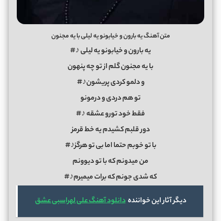
متن آهنگ یه بارون و خیابونو یه لیلی با یه مجنون
یه بارون و خیابونو یه لیلی ♪#
با یه مجنون گلم از تو چه پنهون
و دلمو کردی پریشون♪#
تو هم دردی و درمونو
فقط خود تورو عشقه ♪#
دور قلبم کشیدم یه خط قرمز
با تو خوبم حتما اما بی تو هرگز♪#
من میدونم که با تو دیوونم
که شدی جونم که برات میمیرم♪#
دیگر آثار این خواننده
دانلود آهنگ علی لهراسبی عشق