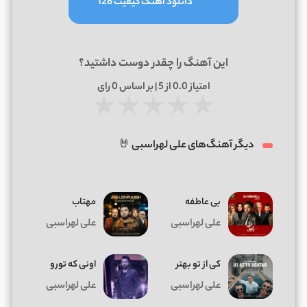
دانلود آهنگ کیفیت 128
این آهنگ را چقدر دوست داشتید؟
امتیاز
0.0
از 5 | بر اساس
0
رای
★
★
★
★
★
دیگر آهنگ‌های علی لهراسبی 🤘
بی عاطفه
مهتاب
علی لهراسبی
علی لهراسبی
کی از تو بهتر
اونی که تورو
علی لهراسبی
علی لهراسبی