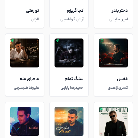
دختر بندر
کجا گریزم
تو رفتی
امیر عظیمی
آرمان گرشاسبی
الجان
قفس
سنگ تمام
ماجرای منه
کسری زاهدی
حمیدرضا بابایی
علیرضا طلیسچی