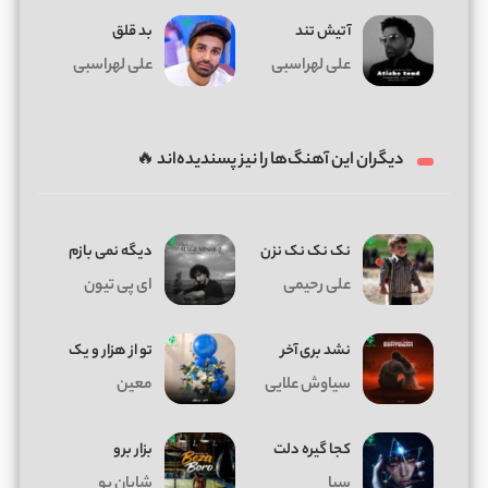
آتیش تند
بد قلق
علی لهراسبی
علی لهراسبی
دیگران این آهنگ‌ها را نیز پسندیده‌اند 🔥
نک نک نک نزن
دیگه نمی بازم
علی رحیمی
ای پی تیون
نشد بری آخر
تو از هزار و یک
سیاوش علایی
معین
کجا گیره دلت
بزار برو
سیا
شایان یو