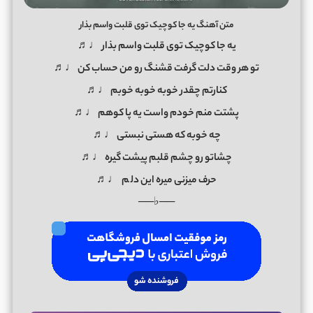
متن آهنگ یه جا کوچیک توی قلبت واسم بذار
یه جا کوچیک توی قلبت واسم بذار ♩♬
تو هر وقت دلت گرفت قشنگ رو من حساب کن ♩♬
کنارتم چقدر خوبه خوبه خوبم ♩♬
پشتت منم خودم واست یه پا کوهم ♩♬
چه خوبه که هستی نبستی ♩♬
چشاتو رو چشم قلبم پیشت گیره ♩♬
حرف میزنی میره این دل
م
♩♬
──♭──