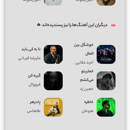
امیر رشوند
امیر رشوند
دیگران این آهنگ‌ها را نیز پسندیده‌اند 🔥
خوشگل بین
تا به کی باید
الملل
علیرضا قربانی
امید عقابی
خماریتو
گریه کن
می‌کشم
فرووال
معین زد
خاطره
پادزهر
هومان
طاهاس