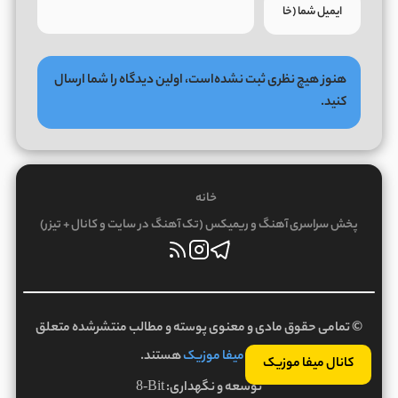
هنوز هیچ نظری ثبت نشده‌است، اولین دیدگاه را شما ارسال
کنید.
خانه
پخش سراسری آهنگ و ریمیکس (تک آهنگ در سایت و کانال + تیزر)
© تمامی حقوق مادی و معنوی پوسته و مطالب منتشرشده متعلق
به
میفا موزیک
هستند.
کانال میفا موزیک
توسعه و نگهداری:
8-Bit