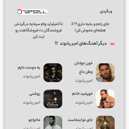
وبگردی
جای زخم و بخیه داری؟؟ 3
تا 3میلیارد وام سرمایه در گردش
هفته‌ای محوش کن!
فروشندگان => فروشگاهت رو
ثبت کن
دیگر آهنگ‌های امیر رشوند 🤘
خون جوانان
یه دوست دارم
وطن داغ
امیر رشوند
امیر رشوند
خورشید خانم
روشنی
امیر رشوند
امیر رشوند
جای تو اینجاست
ماجراجو