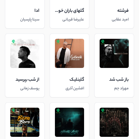
فرشته
گلهای باران خورده
ادا
امید عقابی
علیرضا قربانی
سینا پارسیان
باز شب شد
گلینلیک
از شب بپرسید
مهراد جم
افشین آذری
یوسف زمانی