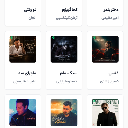
دختر بندر
کجا گریزم
تو رفتی
امیر عظیمی
آرمان گرشاسبی
الجان
قفس
سنگ تمام
ماجرای منه
کسری زاهدی
حمیدرضا بابایی
علیرضا طلیسچی