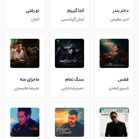
دختر بندر
کجا گریزم
تو رفتی
امیر عظیمی
آرمان گرشاسبی
الجان
قفس
سنگ تمام
ماجرای منه
کسری زاهدی
حمیدرضا بابایی
علیرضا طلیسچی