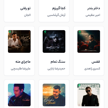
دختر بندر
کجا گریزم
تو رفتی
امیر عظیمی
آرمان گرشاسبی
الجان
قفس
سنگ تمام
ماجرای منه
کسری زاهدی
حمیدرضا بابایی
علیرضا طلیسچی