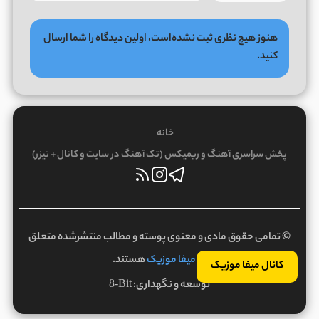
هنوز هیچ نظری ثبت نشده‌است، اولین دیدگاه را شما ارسال
کنید.
خانه
پخش سراسری آهنگ و ریمیکس (تک آهنگ در سایت و کانال + تیزر)
© تمامی حقوق مادی و معنوی پوسته و مطالب منتشرشده متعلق
به
میفا موزیک
هستند.
کانال میفا موزیک
توسعه و نگهداری:
8-Bit