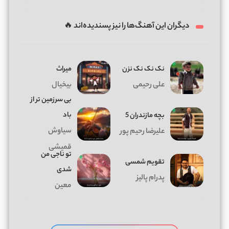
دیگران این آهنگ‌ها را نیز پسندیده‌اند 🔥
نک نک نک نزن
میراث
علی رحیمی
بیخیال
بی سرزمین تر از
باد
بچه مازندران 5
سیاوش
علیرضا رحیم پور
قمیشی
تو ناجی من
تقویم شمسی
شدی
پدرام پالیز
معین