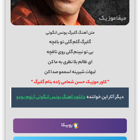
متن آهنگ گلبرگ یونس انگوتی
گلبرگ گلم گلی تو باغچه
بی تو نبینم گلی روی تاقچه
ای ظالم بلا نظری به ما کن
لبهات شیرینه اسممو صدا کن
” کاور موزیک حسن شماعی زاده بنام گلبرگ “
دیگر آثار این خواننده
دانلود آهنگ یونس انگوتی آرزوم بودو
روبیکا